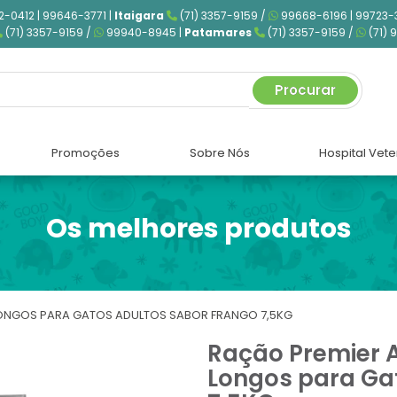
2-0412 | 99646-3771 |
Itaigara
(71) 3357-9159 /
99668-6196 | 99723-
(71) 3357-9159 /
99940-8945 |
Patamares
(71) 3357-9159 /
(71) 
Procurar
Promoções
Sobre Nós
Hospital Vete
Os melhores produtos
LONGOS PARA GATOS ADULTOS SABOR FRANGO 7,5KG
Ração Premier A
Longos para Ga