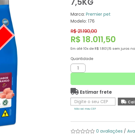
7,5KG
Marca:
Premier pet
Modelo: 176
R$ 21.190,00
R$ 18.011,50
O
Em até
10x
de
R$ 1.801,15
sem juros no
Quantidade
Estimar frete
Não sei meu CEP
0 avaliações
/
Ava