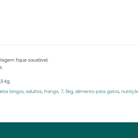
elagem fique saudável;
s;
5 kg.
elos longos
,
adultos
,
frango
,
7
,
5kg
,
alimento para gatos
,
nutriçã