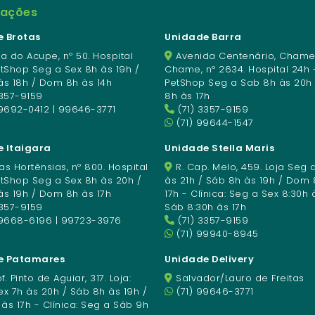
mações
 Brotas
Unidade Barra
a do Acupe, nº 50. Hospital
Avenida Centenário, Chame
etShop Seg a Sex 8h às 19h /
Chame, nº 2634. Hospital 24h 
às 18h / Dom 8h às 14h
PetShop Seg a Sab 8h às 20h
3357-9159
8h às 17h
9692-0412 | 99646-3771
(71) 3357-9159
(71) 99644-1547
 Itaigara
Unidade Stella Maris
s Hortênsias, nº 800. Hospital
R. Cap. Melo, 459. Loja Seg 
etShop Seg a Sex 8h às 20h /
às 21h / Sáb 8h às 19h / Dom 
às 19h / Dom 8h às 17h
17h - Clínica: Seg a Sex 8:30h 
3357-9159
Sáb 8:30h às 17h
99668-6196 | 99723-3976
(71) 3357-9159
(71) 99940-8945
e Patamares
Unidade Delivery
f. Pinto de Aguiar, 317. Loja:
Salvador/Lauro de Freitas
x 7h às 20h / Sáb 8h às 19h /
(71) 99646-3771
s 17h - Clínica: Seg a Sáb 9h