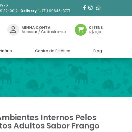
3976
99132-0012 |
Delivery
(71) 99646-3771
MINHA CONTA
0 ITENS
Acessar
/
Cadastre-se
R$ 0,00
rinário
Centro de Estética
Blog
mbientes Internos Pelos
tos Adultos Sabor Frango