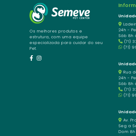
Infor
Unidade
Ladeir
24h - P
Os melhores produtos e
Sáb 8h 
estrutura, com uma equipe
(71) 
especializada para cuidar do seu
(71) 9
Pet.
Unidade
Rua da
24h - P
Sáb 8h 
(71) 
(71) 
Unidad
Av. Pro
Seg a Se
Dom 8h à