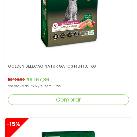
GOLDEN SELECAO NATUR GATOS FILH 10,1 KG
R$ 167,36
R$ 196,90
em até
3x
de
R$ 55,79
sem juros
Comprar
-15%