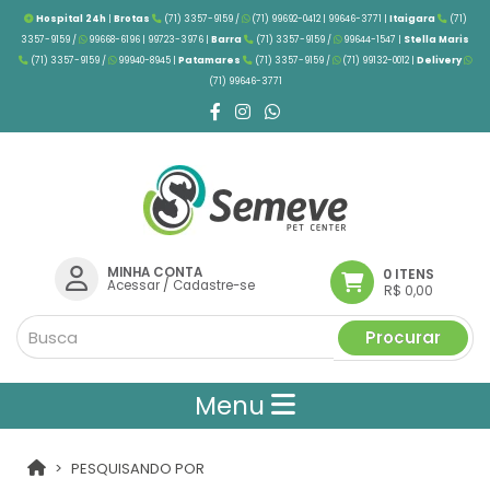
Hospital 24h
|
Brotas
(71) 3357-9159 /
(71) 99692-0412 | 99646-3771 |
Itaigara
(71)
3357-9159 /
99668-6196 | 99723-3976
|
Barra
(71) 3357-9159 /
99644-1547 |
Stella Maris
(71) 3357-9159 /
99940-8945 |
Patamares
(71) 3357-9159 /
(71) 99132-0012 |
Delivery
(71) 99646-3771
MINHA CONTA
0 ITENS
Acessar
/
Cadastre-se
R$ 0,00
Procurar
Menu
PESQUISANDO POR