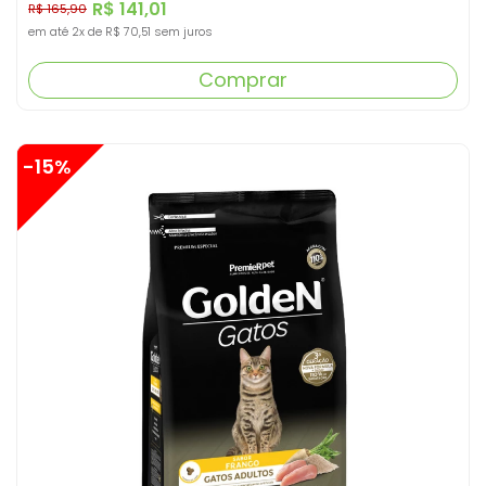
R$ 141,01
R$ 165,90
em até
2x
de
R$ 70,51
sem juros
Comprar
-15%