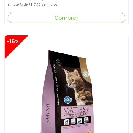
em até
7x
de
R$ 51,73
sem juros
Comprar
-15%