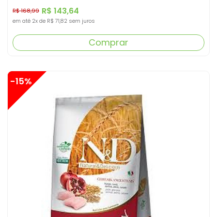
R$ 143,64
R$ 168,99
em até
2x
de
R$ 71,82
sem juros
Comprar
-15%