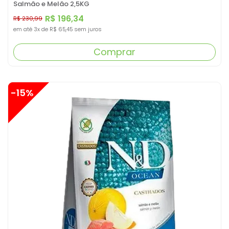
Salmão e Melão 2,5KG
R$ 196,34
R$ 230,99
em até
3x
de
R$ 65,45
sem juros
Comprar
-15%