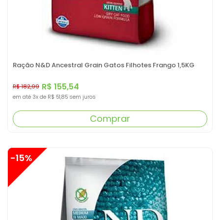
Ração N&D Ancestral Grain Gatos Filhotes Frango 1,5KG
R$ 155,54
R$ 182,99
em até
3x
de
R$ 51,85
sem juros
Comprar
-15%