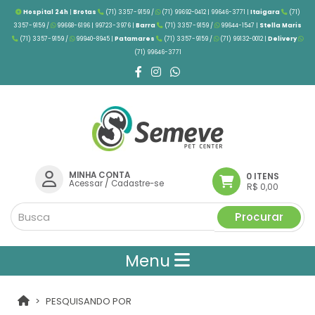
Hospital 24h
|
Brotas
(71) 3357-9159 /
(71) 99692-0412 | 99646-3771 |
Itaigara
(71)
3357-9159 /
99668-6196 | 99723-3976
|
Barra
(71) 3357-9159 /
99644-1547 |
Stella Maris
(71) 3357-9159 /
99940-8945 |
Patamares
(71) 3357-9159 /
(71) 99132-0012 |
Delivery
(71) 99646-3771
MINHA CONTA
0 ITENS
Acessar
/
Cadastre-se
R$ 0,00
Procurar
Menu
PESQUISANDO POR