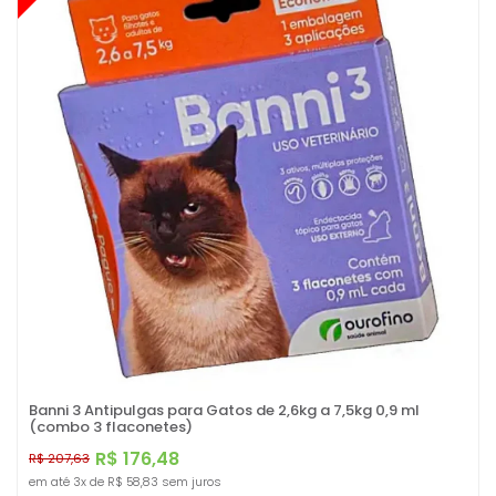
Banni 3 Antipulgas para Gatos de 2,6kg a 7,5kg 0,9 ml
(combo 3 flaconetes)
R$ 176,48
R$ 207,63
em até
3x
de
R$ 58,83
sem juros