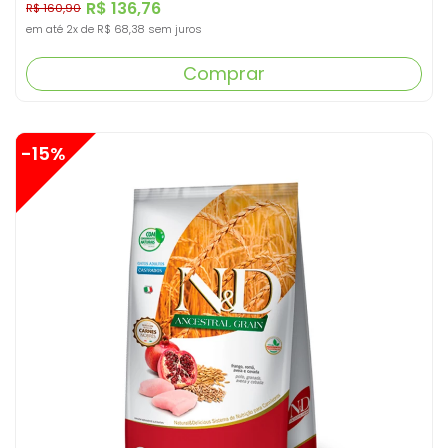
R$ 136,76
R$ 160,90
em até
2x
de
R$ 68,38
sem juros
Comprar
-15%