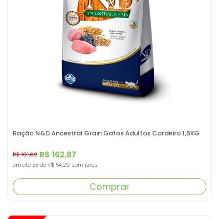
Ração N&D Ancestral Grain Gatos Adultos Cordeiro 1,5KG
R$ 162,87
R$ 191,62
em até
3x
de
R$ 54,29
sem juros
Comprar