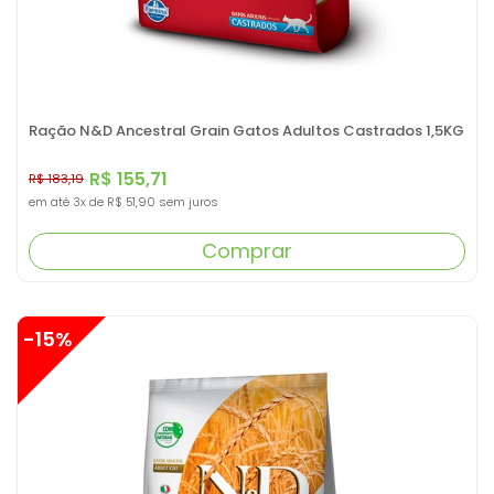
Ração N&D Ancestral Grain Gatos Adultos Castrados 1,5KG
R$ 155,71
R$ 183,19
em até
3x
de
R$ 51,90
sem juros
Comprar
-15%