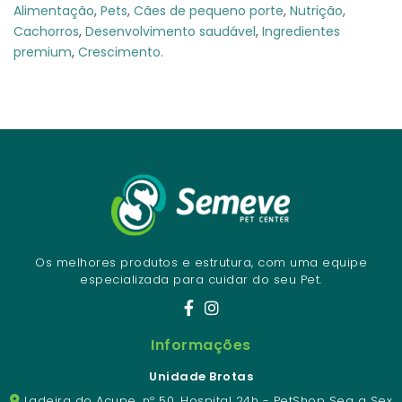
Alimentação
,
Pets
,
Cães de pequeno porte
,
Nutrição
,
Cachorros
,
Desenvolvimento saudável
,
Ingredientes
premium
,
Crescimento.
Os melhores produtos e estrutura, com uma equipe
especializada para cuidar do seu Pet.
Informações
Unidade Brotas
Ladeira do Acupe, nº 50. Hospital 24h - PetShop Seg a Sex