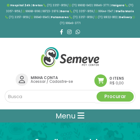
Hospital 24h
|
Brotas
(71) 3357-9159 /
(71) 99692-0412 | 99646-3771 |
Itaigara
(71)
3357-9159 /
99668-6196 | 99723-3976
|
Barra
(71) 3357-9159 /
99644-1547 |
Stella Maris
(71) 3357-9159 /
99940-8945 |
Patamares
(71) 3357-9159 /
(71) 99132-0012 |
Delivery
(71) 99646-3771
MINHA CONTA
0 ITENS
Acessar
/
Cadastre-se
R$ 0,00
Procurar
Menu