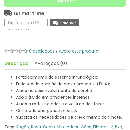
Esgotado
Estimar frete
Não sei meu CEP
0 avaliações
/
Avalie este produto
Descrição
Avaliações (0)
Fortalecimento do sistema imunológico;
Enriquecido com ácido graxo ômega-3 (DHA);
Ajuda no desenvolvimento do cérebro;
Apoio à vida em ambientes internos;
Ajuda a reduzir o odor e o volume das fezes;
Conteúdo energético preciso;
Suporta as necessidades de crescimento do filhote.
Tags:
Ração
,
Royal Canin
,
Mini Indoor
,
Cães
,
Filhotes
,
7
,
5kg
,