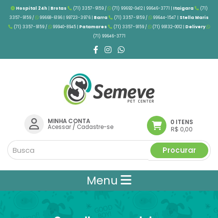
Hospital 24h
|
Brotas
(71) 3357-9159 /
(71) 99692-0412 | 99646-3771 |
Itaigara
(71)
3357-9159 /
99668-6196 | 99723-3976
|
Barra
(71) 3357-9159 /
99644-1547 |
Stella Maris
(71) 3357-9159 /
99940-8945 |
Patamares
(71) 3357-9159 /
(71) 99132-0012 |
Delivery
(71) 99646-3771
MINHA CONTA
0 ITENS
Acessar
/
Cadastre-se
R$ 0,00
Procurar
Menu