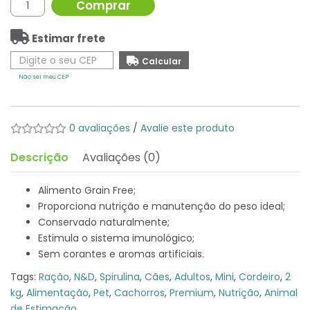
Comprar
Estimar frete
Não sei meu CEP
0 avaliações
/
Avalie este produto
Descrição
Avaliações (0)
Alimento Grain Free;
Proporciona nutrição e manutenção do peso ideal;
Conservado naturalmente;
Estimula o sistema imunológico;
Sem corantes e aromas artificiais.
Tags:
Ração
,
N&D
,
Spirulina
,
Cães
,
Adultos
,
Mini
,
Cordeiro
,
2
kg
,
Alimentação
,
Pet
,
Cachorros
,
Premium
,
Nutrição
,
Animal
de Estimação