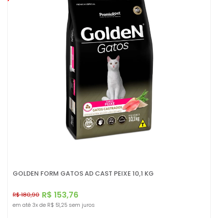
GOLDEN FORM GATOS AD CAST PEIXE 10,1 KG
R$ 153,76
R$ 180,90
em até
3x
de
R$ 51,25
sem juros