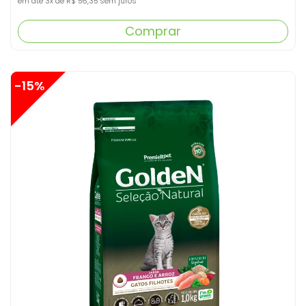
em até
3x
de
R$ 56,35
sem juros
Comprar
-15%