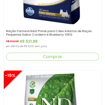
Ração Farmina N&D Prime para Cães Adultos de Raças
Pequenas Sabor Cordeiro e Blueberry 10KG
R$ 521,88
R$ 613,98
em até
10x
de
R$ 52,19
sem juros
Comprar
-15%