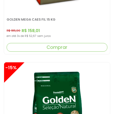
GOLDEN MEGA CAES FIL 15 KG
R$ 158,01
R$ 185,90
em até
3x
de
R$ 52,67
sem juros
Comprar
-15%