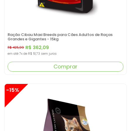
Ração Cibau Maxi Breeds para Cães Adultos de Raças
Grandes e Gigantes - 15kg
R$ 362,09
R$ 425,99
em até
7x
de
R$ 51,73
sem juros
Comprar
-15%