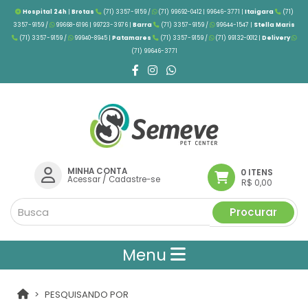
Hospital 24h
|
Brotas
(71) 3357-9159 /
(71) 99692-0412 | 99646-3771 |
Itaigara
(71)
3357-9159 /
99668-6196 | 99723-3976
|
Barra
(71) 3357-9159 /
99644-1547 |
Stella Maris
(71) 3357-9159 /
99940-8945 |
Patamares
(71) 3357-9159 /
(71) 99132-0012 |
Delivery
(71) 99646-3771
MINHA CONTA
0 ITENS
Acessar
/
Cadastre-se
R$ 0,00
Procurar
Menu
PESQUISANDO POR