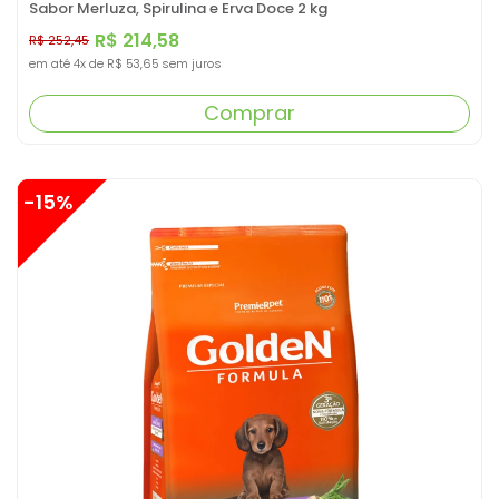
Sabor Merluza, Spirulina e Erva Doce 2 kg
R$ 214,58
R$ 252,45
em até
4x
de
R$ 53,65
sem juros
Comprar
-15%