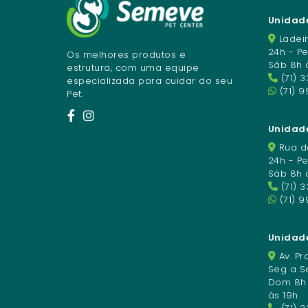
Unidade
Ladeir
24h - P
Os melhores produtos e
Sáb 8h 
estrutura, com uma equipe
(71) 
especializada para cuidar do seu
(71) 9
Pet.
Unidade
Rua da
24h - P
Sáb 8h 
(71) 
(71) 
Unidad
Av. Pro
Seg a Se
Dom 8h à
às 19h