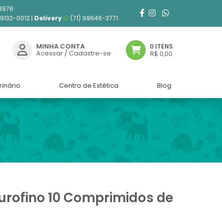
3976
99132-0012 |
Delivery
(71) 99646-3771
MINHA CONTA
0 ITENS
Acessar
/
Cadastre-se
R$ 0,00
rinário
Centro de Estética
Blog
urofino 10 Comprimidos de