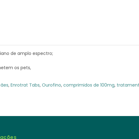
biano de amplo espectro;
metem os pets,
cães
,
Enrotrat Tabs
,
Ourofino
,
comprimidos de 100mg
,
tratament
mações