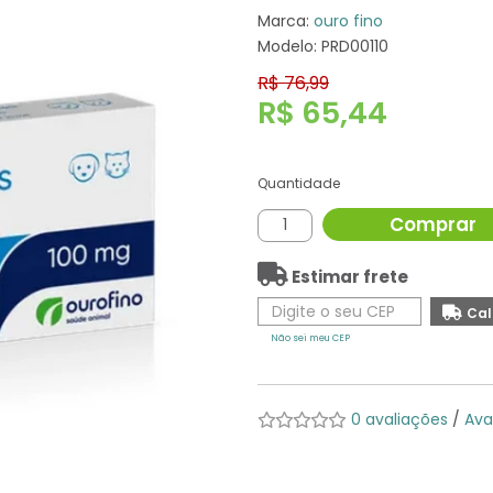
Marca:
ouro fino
Modelo: PRD00110
R$ 76,99
R$ 65,44
Quantidade
Comprar
Estimar frete
Não sei meu CEP
0 avaliações
/
Ava