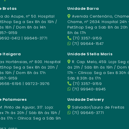
 Brotas
Unidade Barra
a do Acupe, nº 50. Hospital
Avenida Centenário, Chame
etShop Seg a Sex 8h às 19h /
Chame, nº 2634. Hospital 24h 
às 18h / Dom 8h às 14h
PetShop Seg a Sab 8h às 20h
3357-9159
8h às 17h
9692-0412 | 99646-3771
(71) 3357-9159
(71) 99644-1547
 Itaigara
Unidade Stella Maris
s Hortênsias, nº 800. Hospital
R. Cap. Melo, 459. Loja Seg 
etShop Seg a Sex 8h às 20h /
às 21h / Sáb 8h às 19h / Dom 
às 19h / Dom 8h às 17h
17h - Clínica: Seg a Sex 8:30h 
3357-9159
Sáb 8:30h às 17h
99668-6196 | 99723-3976
(71) 3357-9159
(71) 99940-8945
e Patamares
Unidade Delivery
f. Pinto de Aguiar, 317. Loja:
Salvador/Lauro de Freitas
x 7h às 20h / Sáb 8h às 19h /
(71) 99646-3771
s 17h - Clínica: Seg a Sáb 9h