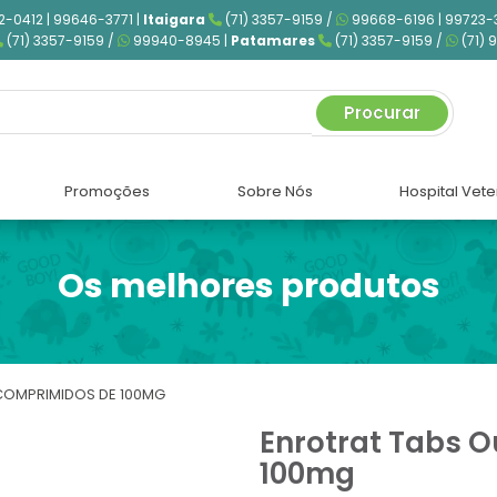
2-0412 | 99646-3771 |
Itaigara
(71) 3357-9159 /
99668-6196 | 99723-
(71) 3357-9159 /
99940-8945 |
Patamares
(71) 3357-9159 /
(71) 
Procurar
Promoções
Sobre Nós
Hospital Vete
Os melhores produtos
COMPRIMIDOS DE 100MG
Enrotrat Tabs O
100mg