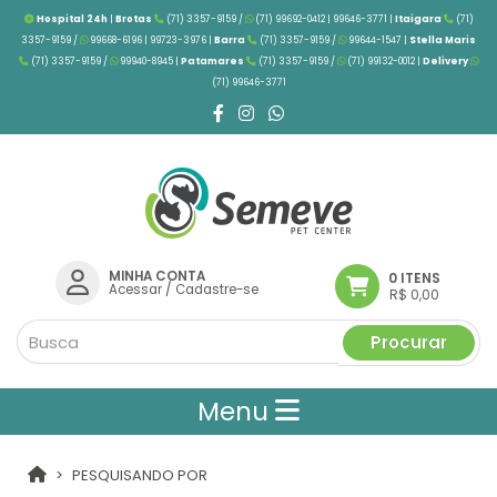
Hospital 24h
|
Brotas
(71) 3357-9159 /
(71) 99692-0412 | 99646-3771 |
Itaigara
(71)
3357-9159 /
99668-6196 | 99723-3976
|
Barra
(71) 3357-9159 /
99644-1547 |
Stella Maris
(71) 3357-9159 /
99940-8945 |
Patamares
(71) 3357-9159 /
(71) 99132-0012 |
Delivery
(71) 99646-3771
MINHA CONTA
0 ITENS
Acessar
/
Cadastre-se
R$ 0,00
Procurar
Menu
PESQUISANDO POR