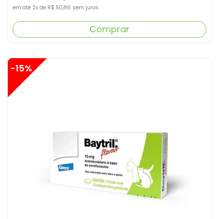
em até
2x
de
R$ 50,86
sem juros
Comprar
-15%