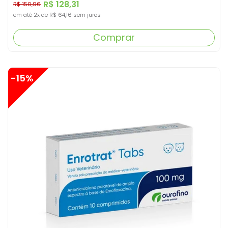
R$ 128,31
R$ 150,96
em até
2x
de
R$ 64,16
sem juros
Comprar
-15%