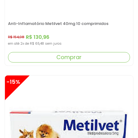
Anti-Inflamatório Metilvet 40mg 10 comprimidos
R$ 130,96
R$ 154,08
em até
2x
de
R$ 65,48
sem juros
Comprar
-15%