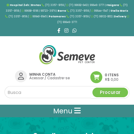
Hospital 24h
|
Brotas
(71) 3357-9159 /
(71) 99692-0412 | 99646-3771 |
Itaigara
(71)
3357-9159 /
99668-6196 | 99723-3976
|
Barra
(71) 3357-9159 /
99644-1547 |
Stella Maris
(71) 3357-9159 /
99940-8945 |
Patamares
(71) 3357-9159 /
(71) 99132-0012 |
Delivery
(71) 99646-3771
MINHA CONTA
0 ITENS
Acessar
/
Cadastre-se
R$ 0,00
Procurar
Menu