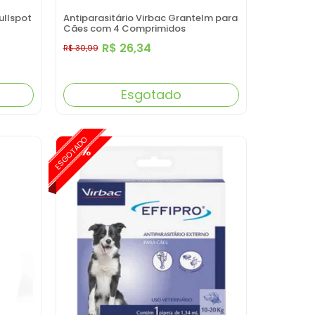
ullspot
Antiparasitário Virbac Grantelm para
Cães com 4 Comprimidos
R$ 26,34
R$ 30,99
Esgotado
ESGOTADO
-15%