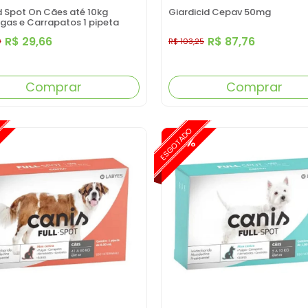
d Spot On Cães até 10kg
Giardicid Cepav 50mg
lgas e Carrapatos 1 pipeta
R$ 29,66
R$ 87,76
0
R$ 103,25
Comprar
Comprar
ESGOTADO
-15%