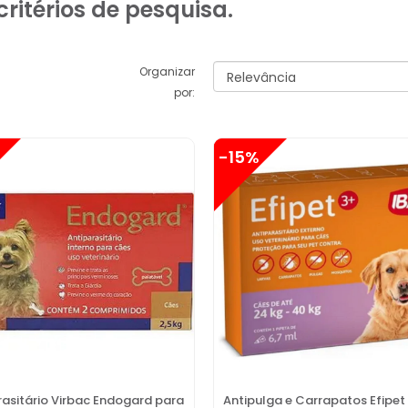
ritérios de pesquisa.
Organizar
por:
-15%
rasitário Virbac Endogard para
Antipulga e Carrapatos Efipet