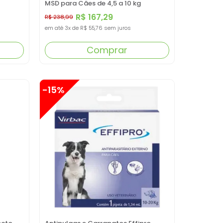
MSD para Cães de 4,5 a 10 kg
R$ 167,29
R$ 238,99
em até
3x
de
R$ 55,76
sem juros
Comprar
-15%