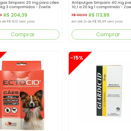
lgas Simparic 20 mg para cães
Antipulgas Simparic 40 mg pa
0 kg 3 comprimidos - Zoetis
10,1 a 20 kg 1 comprimido - Zoe
R$ 204,39
R$ 113,89
99
R$ 133,99
x
de
R$ 51,10
sem juros
em até
2x
de
R$ 56,95
sem juros
Comprar
Comprar
-15%