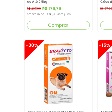
de Até 2,5kg
Cães d
R$ 176,79
R$ 207,99
R$ 27,9
em até
3x
de
R$ 58,93
sem juros
Comprar
-30%
-15%