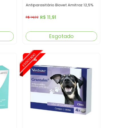
Antiparasitário Biovet Amitraz 12,5%
R$ 11,91
R$ 14,02
Esgotado
ESGOTADO
-15%