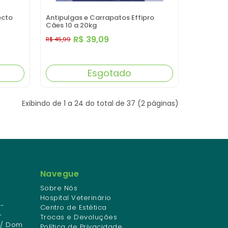
ecto
Antipulgas e Carrapatos Effipro
Cães 10 a 20kg
R$ 39,09
R$ 45,99
Esgotado
Exibindo de 1 a 24 do total de 37 (2 páginas)
Navegue
Sobre Nós
Hospital Veterinário
-
Centro de Estética
-
Trocas e Devoluções
 / Dom
Política de Privacidade