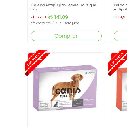
Coleira Antipulgas Leevre 32,75g 63
Ectoci
cm
Antipu
R$ 141,09
R$ 165,99
R$ 34,9
em até
2x
de
R$ 70,55
sem juros
Comprar
ESGOTADO
ESGOTADO
-15%
-15%