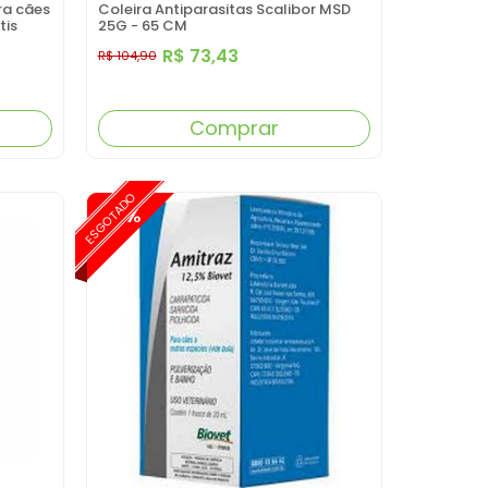
ra cães
Coleira Antiparasitas Scalibor MSD
tis
25G - 65 CM
R$ 73,43
R$ 104,90
Comprar
ESGOTADO
-15%