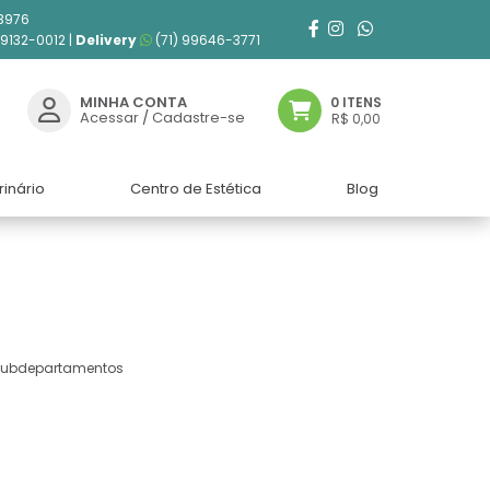
3976
99132-0012 |
Delivery
(71) 99646-3771
MINHA CONTA
0 ITENS
Acessar
/
Cadastre-se
R$ 0,00
rinário
Centro de Estética
Blog
 subdepartamentos