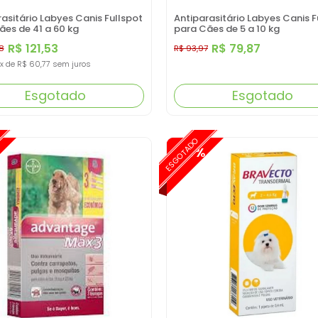
asitário Labyes Canis Fullspot
Antiparasitário Labyes Canis F
ães de 41 a 60 kg
para Cães de 5 a 10 kg
R$ 121,53
R$ 79,87
8
R$ 93,97
x
de
R$ 60,77
sem juros
Esgotado
Esgotado
ESGOTADO
-30%