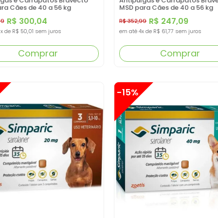
lgas e Carrapatos Bravecto
Antipulgas e Carrapatos Brav
ra Cães de 40 a 56 kg
MSD para Cães de 40 a 56 kg
R$ 300,04
R$ 247,09
99
R$ 352,99
x
de
R$ 50,01
sem juros
em até
4x
de
R$ 61,77
sem juros
Comprar
Comprar
-15%