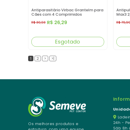
Antiparasitário Virbac Grantelm para
Antipu
Cães com 4 Comprimidos
Max3 2
R$ 26,29
R$ 30,93
R$ 79,9
Esgotado
1
2
>
>|
Infor
Unidade
Ladeir
24h - P
Os melhores produtos e
Sáb 8h 
estrutura, com uma equipe