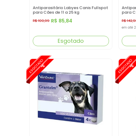
Antiparasitário Labyes Canis Fullspot
Antipar
para Cães de 11 a 25 kg
para C
R$ 85,84
R$ 100,99
R$ 142,9
em até
2
Esgotado
ESGOTADO
ESGOTADO
-15%
-15%