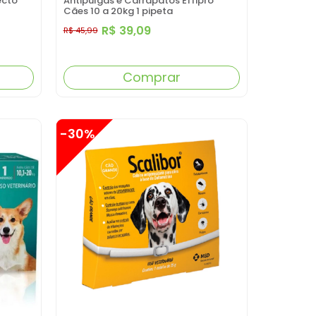
ecto
Antipulgas e Carrapatos Effipro
Cães 10 a 20kg 1 pipeta
R$ 39,09
R$ 45,99
Comprar
-30%