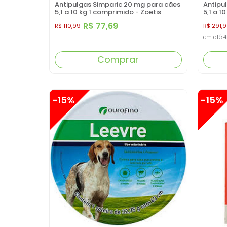
Antipulgas Simparic 20 mg para cães
Antipu
5,1 a 10 kg 1 comprimido - Zoetis
5,1 a 1
R$ 77,69
R$ 110,99
R$ 291,
em até
4
Comprar
-15%
-15%