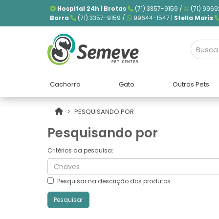
Hospital 24h
|
Brotas
(71) 3357-9159 /
(71) 9969
Barra
(71) 3357-9159 /
99644-1547 |
Stella Maris
Cachorro
Gato
Outros Pets
PESQUISANDO POR
Pesquisando por
Critérios da pesquisa:
Pesquisar na descrição dos produtos