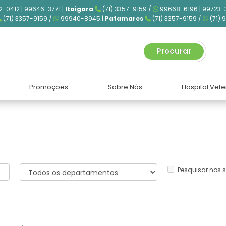
2-0412 | 99646-3771 |
Itaigara
(71) 3357-9159 /
99668-6196 | 99723-
(71) 3357-9159 /
99940-8945 |
Patamares
(71) 3357-9159 /
(71) 
Procurar
Promoções
Sobre Nós
Hospital Vete
Pesquisar nos