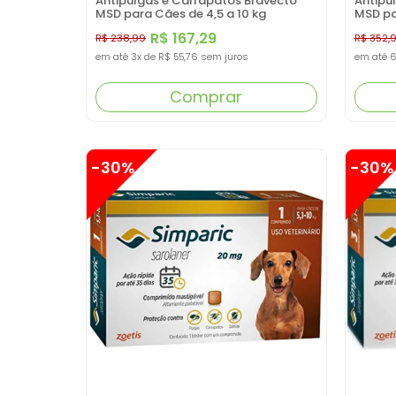
Antipulgas e Carrapatos Bravecto
Antipu
MSD para Cães de 4,5 a 10 kg
MSD pa
R$ 167,29
R$ 238,99
R$ 352,
em até
3x
de
R$ 55,76
sem juros
em até
6
Comprar
-30%
-30%