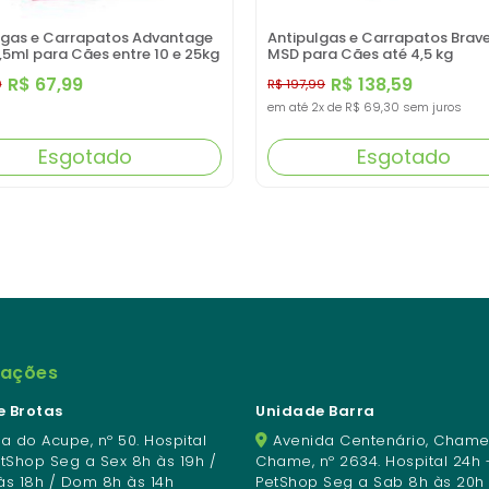
lgas e Carrapatos Advantage
Antipulgas e Carrapatos Brav
,5ml para Cães entre 10 e 25kg
MSD para Cães até 4,5 kg
R$ 67,99
R$ 138,59
9
R$ 197,99
em até
2x
de
R$ 69,30
sem juros
Esgotado
Esgotado
mações
 Brotas
Unidade Barra
a do Acupe, nº 50. Hospital
Avenida Centenário, Chame
etShop Seg a Sex 8h às 19h /
Chame, nº 2634. Hospital 24h 
às 18h / Dom 8h às 14h
PetShop Seg a Sab 8h às 20h