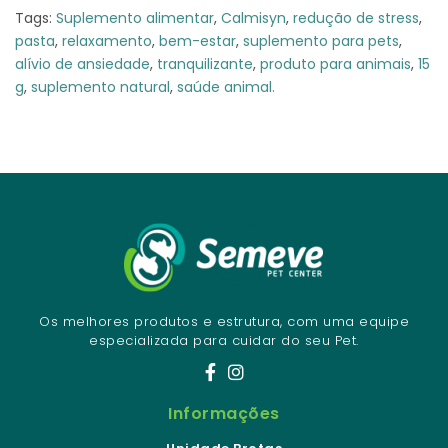
Tags:
Suplemento alimentar
,
Calmisyn
,
redução de stress
,
pasta
,
relaxamento
,
bem-estar
,
suplemento para pets
,
alívio de ansiedade
,
tranquilizante
,
produto para animais
,
15
g
,
suplemento natural
,
saúde animal.
Os melhores produtos e estrutura, com uma equipe
especializada para cuidar do seu Pet.
Informações