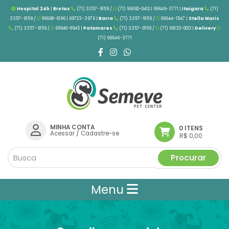
Hospital 24h
|
Brotas
(71) 3357-9159 /
(71) 99692-0412 | 99646-3771 |
Itaigara
(71)
3357-9159 /
99668-6196 | 99723-3976
|
Barra
(71) 3357-9159 /
99644-1547 |
Stella Maris
(71) 3357-9159 /
99940-8945 |
Patamares
(71) 3357-9159 /
(71) 99132-0012 |
Delivery
(71) 99646-3771
MINHA CONTA
0 ITENS
Acessar
/
Cadastre-se
R$ 0,00
Procurar
Menu