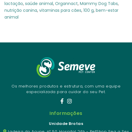
lactação
,
saúde animal
,
Organnact
,
Mammy Dog Tabs
,
nutrição canina
,
vitaminas para cães
,
100 g
,
bem-estar
animal
Os melhores produtos e estrutura, com uma equipe
especializada para cuidar do seu Pet.
Informações
Unidade Brotas
Ladeira do Acupe, nº 50. Hospital 24h - PetShop Seg a Sex