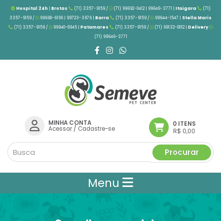
Hospital 24h
|
Brotas
(71) 3357-9159 /
(71) 99692-0412 | 99646-3771 |
Itaigara
(71)
3357-9159 /
99668-6196 | 99723-3976
|
Barra
(71) 3357-9159 /
99644-1547 |
Stella Maris
(71) 3357-9159 /
99940-8945 |
Patamares
(71) 3357-9159 /
(71) 99132-0012 |
Delivery
(71) 99646-3771
MINHA CONTA
0 ITENS
Acessar
/
Cadastre-se
R$ 0,00
Procurar
Menu