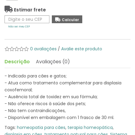
Estimar frete
Não sei meu CEP
0 avaliações
/
Avalie este produto
Descrição
Avaliações (0)
- Indicado para cães e gatos;
- Atua como tratamento complementar para displasia
coxofemoral;
- Ausência total de toxidez em sua fórmula;
- Não oferece riscos à saúde dos pets;
- Não tem contraindicações,
- Disponível em embalagem com 1 frasco de 30 ml.
Tags:
homeopatia para cães
,
terapia homeopática
,
displasia em cães
,
tratamento natural para cães
,
Sistema