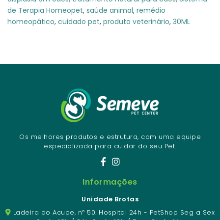
de Terapia Homeopet
,
saúde animal
,
remédio
homeopático
,
cuidado pet
,
produto veterinário
,
30ML
Os melhores produtos e estrutura, com uma equipe
especializada para cuidar do seu Pet.
Informações
Unidade Brotas
Ladeira do Acupe, nº 50. Hospital 24h - PetShop Seg a Sex