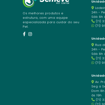
Unidade
Ladeir
24h - P
Os melhores produtos e
Sáb 8h 
estrutura, com uma equipe
(71) 
especializada para cuidar do seu
(71) 9
Pet.
Unidade
Rua da
24h - P
Sáb 8h 
(71) 
(71) 
Unidad
Av. Pro
Seg a Se
Dom 8h à
às 19h
(71) 
(71) 9