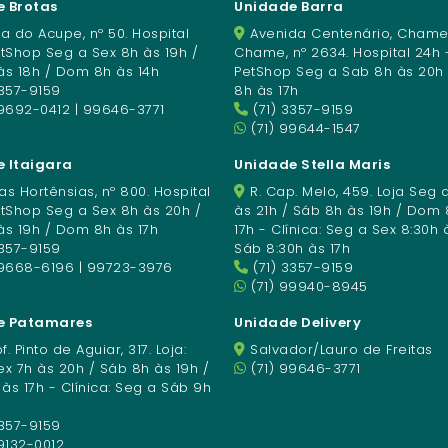
 Brotas
Unidade Barra
a do Acupe, nº 50. Hospital
Avenida Centenário, Chame
etShop Seg a Sex 8h às 19h /
Chame, nº 2634. Hospital 24h 
às 18h / Dom 8h às 14h
PetShop Seg a Sab 8h às 20h
3357-9159
8h às 17h
9692-0412 | 99646-3771
(71) 3357-9159
(71) 99644-1547
 Itaigara
Unidade Stella Maris
s Hortênsias, nº 800. Hospital
R. Cap. Melo, 459. Loja Seg 
etShop Seg a Sex 8h às 20h /
às 21h / Sáb 8h às 19h / Dom 
às 19h / Dom 8h às 17h
17h - Clínica: Seg a Sex 8:30h 
3357-9159
Sáb 8:30h às 17h
99668-6196 | 99723-3976
(71) 3357-9159
(71) 99940-8945
e Patamares
Unidade Delivery
f. Pinto de Aguiar, 317. Loja:
Salvador/Lauro de Freitas
x 7h às 20h / Sáb 8h às 19h /
(71) 99646-3771
s 17h - Clínica: Seg a Sáb 9h
3357-9159
9132-0012