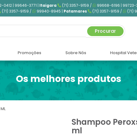
2-0412 | 99646-3771 |
Itaigara
(71) 3357-9159 /
99668-6196 | 99723-
(71) 3357-9159 /
99940-8945 |
Patamares
(71) 3357-9159 /
(71) 
Procurar
Promoções
Sobre Nós
Hospital Vete
Os melhores produtos
 ML
Shampoo Peroxs
ml