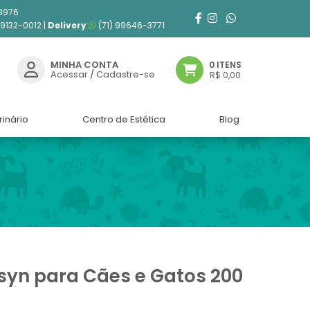
3976
99132-0012 |
Delivery
(71) 99646-3771
MINHA CONTA
0 ITENS
Acessar
/
Cadastre-se
R$ 0,00
rinário
Centro de Estética
Blog
yn para Cães e Gatos 200