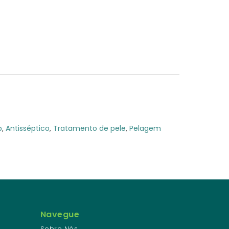
p
,
Antisséptico
,
Tratamento de pele
,
Pelagem
Navegue
Sobre Nós