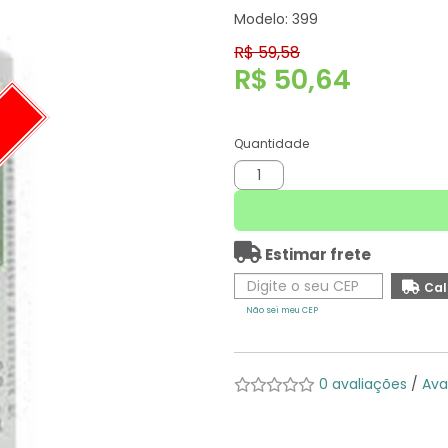
Modelo: 399
R$ 59,58
R$ 50,64
O
Quantidade
Estimar frete
Não sei meu CEP
0 avaliações
/
Ava