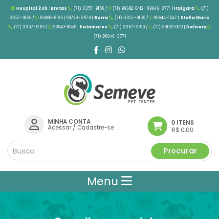
Hospital 24h
|
Brotas
(71) 3357-9159 /
(71) 99692-0412 | 99646-3771 |
Itaigara
(71)
3357-9159 /
99668-6196 | 99723-3976
|
Barra
(71) 3357-9159 /
99644-1547 |
Stella Maris
(71) 3357-9159 /
99940-8945 |
Patamares
(71) 3357-9159 /
(71) 99132-0012 |
Delivery
(71) 99646-3771
MINHA CONTA
0 ITENS
Acessar
/
Cadastre-se
R$ 0,00
Procurar
Menu