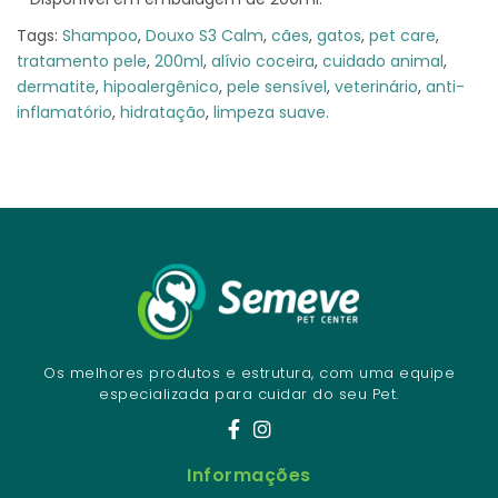
Tags:
Shampoo
,
Douxo S3 Calm
,
cães
,
gatos
,
pet care
,
tratamento pele
,
200ml
,
alívio coceira
,
cuidado animal
,
dermatite
,
hipoalergênico
,
pele sensível
,
veterinário
,
anti-
inflamatório
,
hidratação
,
limpeza suave.
Os melhores produtos e estrutura, com uma equipe
especializada para cuidar do seu Pet.
Informações