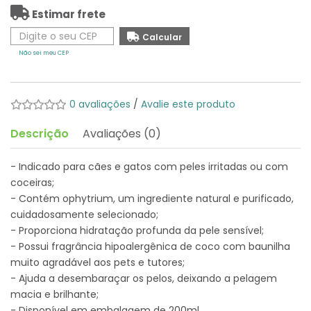
Estimar frete
Não sei meu CEP
0 avaliações
/
Avalie este produto
Descrição
Avaliações (0)
- Indicado para cães e gatos com peles irritadas ou com
coceiras;
- Contém ophytrium, um ingrediente natural e purificado,
cuidadosamente selecionado;
- Proporciona hidratação profunda da pele sensível;
- Possui fragrância hipoalergênica de coco com baunilha
muito agradável aos pets e tutores;
- Ajuda a desembaraçar os pelos, deixando a pelagem
macia e brilhante;
- Disponível em embalagem de 200ml.