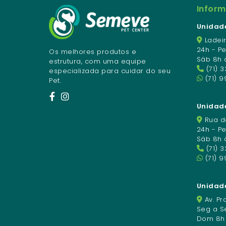
Infor
Unidade
Ladeir
24h - P
Os melhores produtos e
Sáb 8h 
estrutura, com uma equipe
(71) 
especializada para cuidar do seu
(71) 9
Pet.
Unidade
Rua da
24h - P
Sáb 8h 
(71) 
(71) 
Unidad
Av. Pro
Seg a Se
Dom 8h à