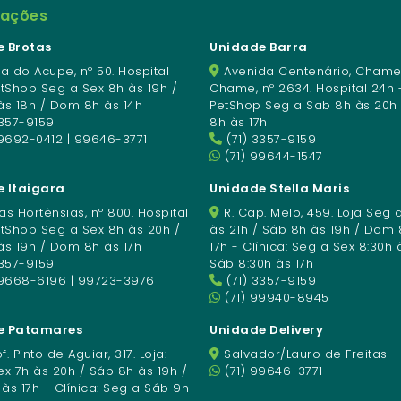
mações
 Brotas
Unidade Barra
a do Acupe, nº 50. Hospital
Avenida Centenário, Chame
etShop Seg a Sex 8h às 19h /
Chame, nº 2634. Hospital 24h 
às 18h / Dom 8h às 14h
PetShop Seg a Sab 8h às 20h
3357-9159
8h às 17h
9692-0412 | 99646-3771
(71) 3357-9159
(71) 99644-1547
 Itaigara
Unidade Stella Maris
s Hortênsias, nº 800. Hospital
R. Cap. Melo, 459. Loja Seg 
etShop Seg a Sex 8h às 20h /
às 21h / Sáb 8h às 19h / Dom 
às 19h / Dom 8h às 17h
17h - Clínica: Seg a Sex 8:30h 
3357-9159
Sáb 8:30h às 17h
99668-6196 | 99723-3976
(71) 3357-9159
(71) 99940-8945
e Patamares
Unidade Delivery
f. Pinto de Aguiar, 317. Loja:
Salvador/Lauro de Freitas
x 7h às 20h / Sáb 8h às 19h /
(71) 99646-3771
s 17h - Clínica: Seg a Sáb 9h