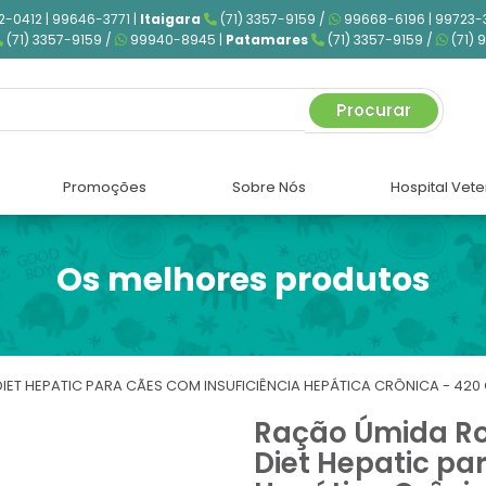
2-0412 | 99646-3771 |
Itaigara
(71) 3357-9159 /
99668-6196 | 99723-
(71) 3357-9159 /
99940-8945 |
Patamares
(71) 3357-9159 /
(71) 
Procurar
Promoções
Sobre Nós
Hospital Vete
Os melhores produtos
IET HEPATIC PARA CÃES COM INSUFICIÊNCIA HEPÁTICA CRÔNICA - 420
Ração Úmida Roy
Diet Hepatic pa