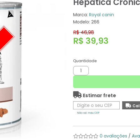
Hepática Crônic
Marca:
Royal canin
Modelo: 266
R$ 46,98
R$ 39,93
O
Quantidade
Estimar frete
Não sei meu CEP
0 avaliações
/
Ava