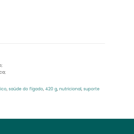
o;
ca;
ico
,
saúde do fígado
,
420 g
,
nutricional
,
suporte