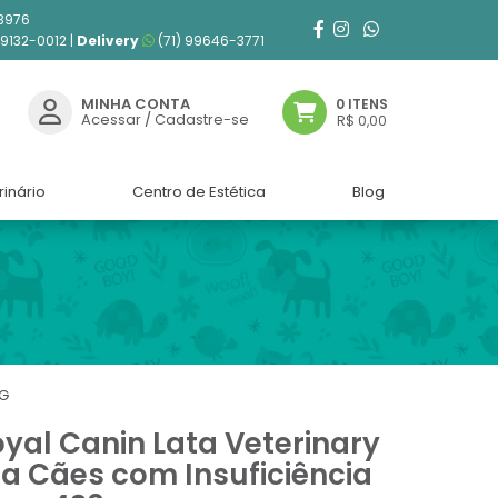
3976
99132-0012 |
Delivery
(71) 99646-3771
MINHA CONTA
0 ITENS
Acessar
/
Cadastre-se
R$ 0,00
rinário
Centro de Estética
Blog
 G
al Canin Lata Veterinary
ra Cães com Insuficiência