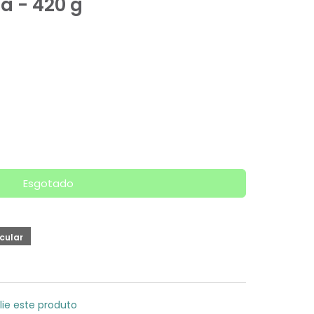
a - 420 g
Esgotado
lie este produto