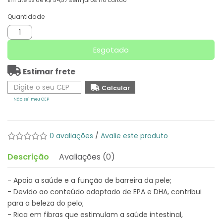
Em até
5x
de
R$ 54,57
sem juros no cartão
Quantidade
Esgotado
Estimar frete
Não sei meu CEP
0 avaliações
/
Avalie este produto
Descrição
Avaliações (0)
- Apoia a saúde e a função de barreira da pele;
- Devido ao conteúdo adaptado de EPA e DHA, contribui
para a beleza do pelo;
- Rica em fibras que estimulam a saúde intestinal,