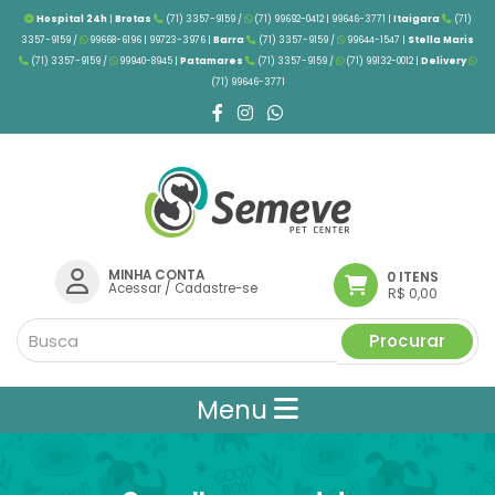
Hospital 24h
|
Brotas
(71) 3357-9159 /
(71) 99692-0412 | 99646-3771 |
Itaigara
(71)
3357-9159 /
99668-6196 | 99723-3976
|
Barra
(71) 3357-9159 /
99644-1547 |
Stella Maris
(71) 3357-9159 /
99940-8945 |
Patamares
(71) 3357-9159 /
(71) 99132-0012 |
Delivery
(71) 99646-3771
MINHA CONTA
0 ITENS
Acessar
/
Cadastre-se
R$ 0,00
Procurar
Menu