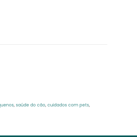
quenos
,
saúde do cão
,
cuidados com pets
,