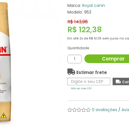
Marca:
Royal canin
Modelo: 953
R$ 143,98
R$ 122,38
Em até
2x
de
R$ 61,19
sem juros no ca
Quantidade
Comprar
Estimar frete
Não sei meu CEP
0 avaliações
/
Ava