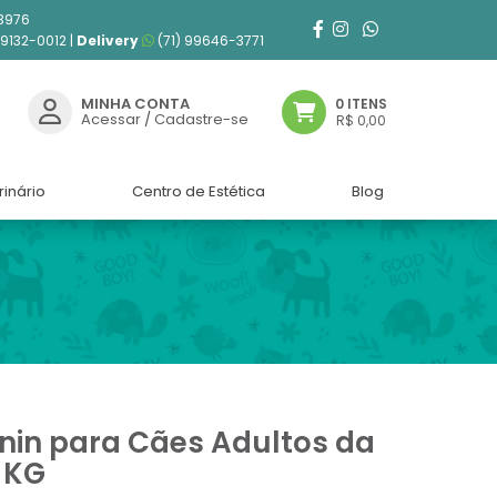
3976
99132-0012 |
Delivery
(71) 99646-3771
MINHA CONTA
0 ITENS
Acessar
/
Cadastre-se
R$ 0,00
rinário
Centro de Estética
Blog
nin para Cães Adultos da
 KG