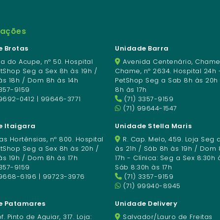
mações
 Brotas
Unidade Barra
a do Acupe, nº 50. Hospital
Avenida Centenário, Chame
etShop Seg a Sex 8h às 19h /
Chame, nº 2634. Hospital 24h 
às 18h / Dom 8h às 14h
PetShop Seg a Sab 8h às 20h
3357-9159
8h às 17h
9692-0412 | 99646-3771
(71) 3357-9159
(71) 99644-1547
 Itaigara
Unidade Stella Maris
s Hortênsias, nº 800. Hospital
R. Cap. Melo, 459. Loja Seg 
etShop Seg a Sex 8h às 20h /
às 21h / Sáb 8h às 19h / Dom 
às 19h / Dom 8h às 17h
17h - Clínica: Seg a Sex 8:30h 
3357-9159
Sáb 8:30h às 17h
99668-6196 | 99723-3976
(71) 3357-9159
(71) 99940-8945
e Patamares
Unidade Delivery
f. Pinto de Aguiar, 317. Loja:
Salvador/Lauro de Freitas