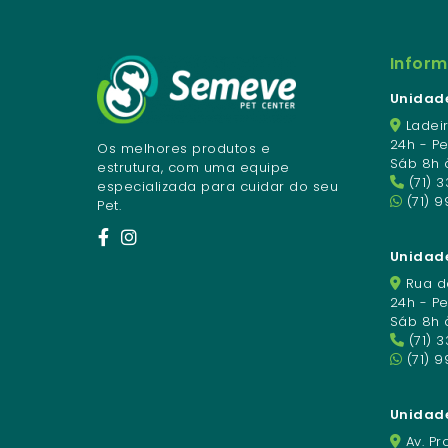
Infor
Unidade
Ladeir
24h - P
Os melhores produtos e
Sáb 8h 
estrutura, com uma equipe
(71) 
especializada para cuidar do seu
(71) 9
Pet.
Unidade
Rua da
24h - P
Sáb 8h 
(71) 
(71) 
Unidad
Av. Pro