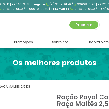
2-0412 | 99646-3771 |
Itaigara
(71) 3357-9159 /
99668-6196 | 99723-
(71) 3357-9159 /
99940-8945 |
Patamares
(71) 3357-9159 /
(71) 
Procurar
Promoções
Sobre Nós
Hospital Vete
Os melhores produtos
AÇA MALTÊS 2,5 KG
Ração Royal Ca
Raça Maltês 2,5