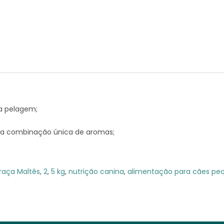
a pelagem;
uma combinação única de aromas;
raça Maltês
,
2
,
5 kg
,
nutrição canina
,
alimentação para cães pe