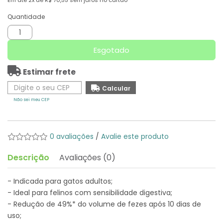
Em até
2x
de
R$ 70,55
sem juros no cartão
Quantidade
Esgotado
Estimar frete
Não sei meu CEP
0 avaliações
/
Avalie este produto
Descrição
Avaliações (0)
- Indicada para gatos adultos;
- Ideal para felinos com sensibilidade digestiva;
- Redução de 49%* do volume de fezes após 10 dias de
uso;