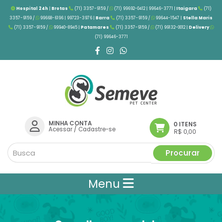
Hospital 24h
|
Brotas
(71) 3357-9159 /
(71) 99692-0412 | 99646-3771 |
Itaigara
(71)
3357-9159 /
99668-6196 | 99723-3976
|
Barra
(71) 3357-9159 /
99644-1547 |
Stella Maris
(71) 3357-9159 /
99940-8945 |
Patamares
(71) 3357-9159 /
(71) 99132-0012 |
Delivery
(71) 99646-3771
MINHA CONTA
0 ITENS
Acessar
/
Cadastre-se
R$ 0,00
Procurar
Menu