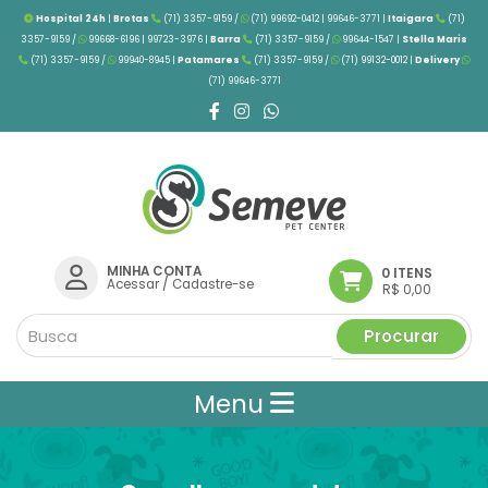
Hospital 24h
|
Brotas
(71) 3357-9159 /
(71) 99692-0412 | 99646-3771 |
Itaigara
(71)
3357-9159 /
99668-6196 | 99723-3976
|
Barra
(71) 3357-9159 /
99644-1547 |
Stella Maris
(71) 3357-9159 /
99940-8945 |
Patamares
(71) 3357-9159 /
(71) 99132-0012 |
Delivery
(71) 99646-3771
MINHA CONTA
0 ITENS
Acessar
/
Cadastre-se
R$ 0,00
Procurar
Menu