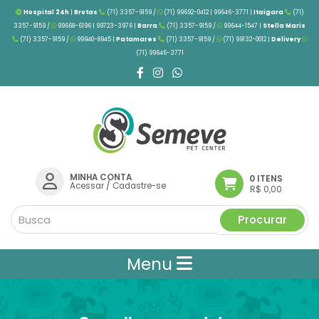
Hospital 24h
|
Brotas
(71) 3357-9159 /
(71) 99692-0412 | 99646-3771 |
Itaigara
(71)
3357-9159 /
99668-6196 | 99723-3976
|
Barra
(71) 3357-9159 /
99644-1547 |
Stella Maris
(71) 3357-9159 /
99940-8945 |
Patamares
(71) 3357-9159 /
(71) 99132-0012 |
Delivery
(71) 99646-3771
MINHA CONTA
0 ITENS
Acessar
/
Cadastre-se
R$ 0,00
Procurar
Menu