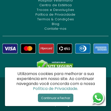
Hospital Veterinário
Centro de Estética
Trocas e Devoluções
Política de Privacidade
Termos & Condições
Blog
Contate-nos
Utilizamos cookies para melhorar a sua
experiência em nosso site.
Ao continuar
navegando você concorda com a nossa
Dog Charme Center Comércio e Serviços Veterinários Ltda - CNPJ:
Política de Privacidade
.
34.261.271/0001-12
Ladeira do Acupe, 50 - Acupe - Salvador / BA - CEP: 40290-160
Continuar e Fechar
Semeve © 2026
Desenvolvido por
88digital