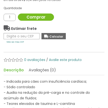
Em até
6x
de
R$ 51,41
sem juros no cartão
Quantidade
Comprar
Estimar frete
Não sei meu CEP
0 avaliações
/
Avalie este produto
Descrição
Avaliações (0)
- Indicada para cães com insuficiência cardíaca;
- Sódio controlado
- Auxilia na redução da pré-carga e no controle do
acúmulo de fluidos;
- Teores elevados de taurina e L-carnitina