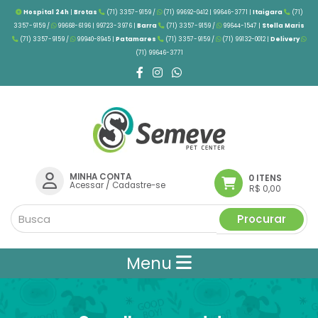
Hospital 24h
|
Brotas
(71) 3357-9159 /
(71) 99692-0412 | 99646-3771 |
Itaigara
(71)
3357-9159 /
99668-6196 | 99723-3976
|
Barra
(71) 3357-9159 /
99644-1547 |
Stella Maris
(71) 3357-9159 /
99940-8945 |
Patamares
(71) 3357-9159 /
(71) 99132-0012 |
Delivery
(71) 99646-3771
MINHA CONTA
0 ITENS
Acessar
/
Cadastre-se
R$ 0,00
Procurar
Menu