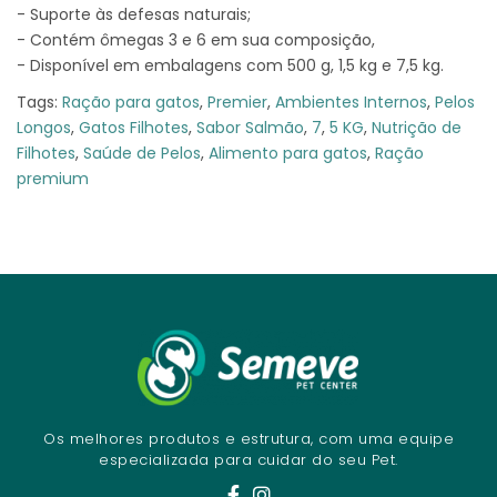
- Suporte às defesas naturais;
- Contém ômegas 3 e 6 em sua composição,
- Disponível em embalagens com 500 g, 1,5 kg e 7,5 kg.
Tags:
Ração para gatos
,
Premier
,
Ambientes Internos
,
Pelos
Longos
,
Gatos Filhotes
,
Sabor Salmão
,
7
,
5 KG
,
Nutrição de
Filhotes
,
Saúde de Pelos
,
Alimento para gatos
,
Ração
premium
Os melhores produtos e estrutura, com uma equipe
especializada para cuidar do seu Pet.