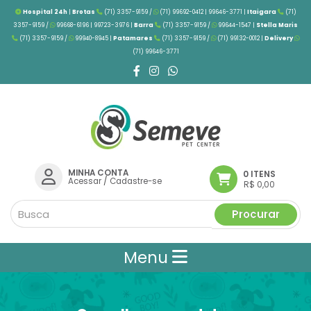
Hospital 24h
|
Brotas
(71) 3357-9159 /
(71) 99692-0412 | 99646-3771 |
Itaigara
(71)
3357-9159 /
99668-6196 | 99723-3976
|
Barra
(71) 3357-9159 /
99644-1547 |
Stella Maris
(71) 3357-9159 /
99940-8945 |
Patamares
(71) 3357-9159 /
(71) 99132-0012 |
Delivery
(71) 99646-3771
MINHA CONTA
0 ITENS
Acessar
/
Cadastre-se
R$ 0,00
Procurar
Menu