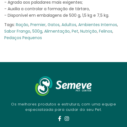
- Agrada aos paladares mais exigentes;
- Auxilia a controlar a formação de tártaro,
- Disponível em embalagens de 500 g, 1,5 kg e 7,5 kg.
Tags:
Ração
,
Premier
,
Gatos
,
Adultos
,
Ambientes Internos
,
Sabor Frango
,
500g
,
Alimentação
,
Pet
,
Nutrição
,
Felinos
,
Pedaços Pequenos
Os melhores produtos e estrutura, com uma equipe
especializada para cuidar do seu Pet.