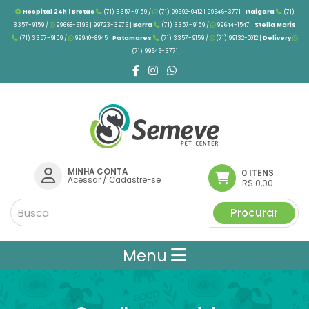
Hospital 24h
|
Brotas
(71) 3357-9159 /
(71) 99692-0412 | 99646-3771 |
Itaigara
(71)
3357-9159 /
99668-6196 | 99723-3976
|
Barra
(71) 3357-9159 /
99644-1547 |
Stella Maris
(71) 3357-9159 /
99940-8945 |
Patamares
(71) 3357-9159 /
(71) 99132-0012 |
Delivery
(71) 99646-3771
MINHA CONTA
0 ITENS
Acessar
/
Cadastre-se
R$ 0,00
Procurar
Menu