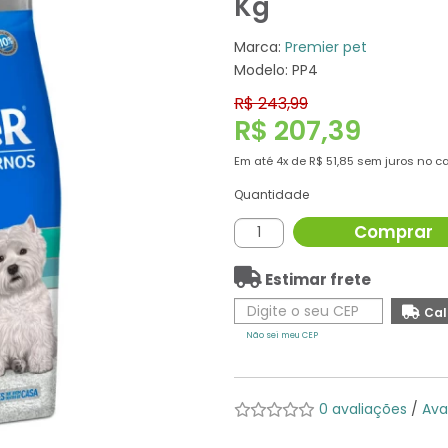
Kg
Marca:
Premier pet
Modelo: PP4
R$ 243,99
R$ 207,39
Em até
4x
de
R$ 51,85
sem juros no ca
Quantidade
Comprar
Estimar frete
Não sei meu CEP
0 avaliações
/
Ava