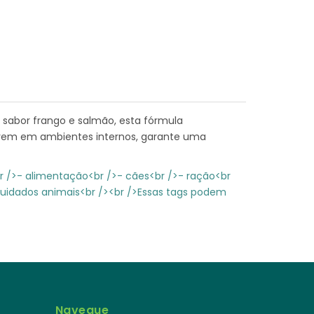
sabor frango e salmão, esta fórmula
vivem em ambientes internos, garante uma
br />- alimentação<br />- cães<br />- ração<br
 cuidados animais<br /><br />Essas tags podem
Navegue