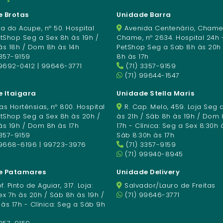
 Brotas
Unidade Barra
a do Acupe, nº 50. Hospital
Avenida Centenário, Chame
etShop Seg a Sex 8h às 19h /
Chame, nº 2634. Hospital 24h 
às 18h / Dom 8h às 14h
PetShop Seg a Sab 8h às 20h
3357-9159
8h às 17h
9692-0412 | 99646-3771
(71) 3357-9159
(71) 99644-1547
 Itaigara
Unidade Stella Maris
s Hortênsias, nº 800. Hospital
R. Cap. Melo, 459. Loja Seg 
etShop Seg a Sex 8h às 20h /
às 21h / Sáb 8h às 19h / Dom 
às 19h / Dom 8h às 17h
17h - Clínica: Seg a Sex 8:30h 
3357-9159
Sáb 8:30h às 17h
99668-6196 | 99723-3976
(71) 3357-9159
(71) 99940-8945
e Patamares
Unidade Delivery
f. Pinto de Aguiar, 317. Loja:
Salvador/Lauro de Freitas
x 7h às 20h / Sáb 8h às 19h /
(71) 99646-3771
s 17h - Clínica: Seg a Sáb 9h