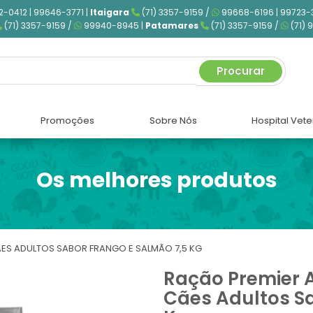
2-0412 | 99646-3771 |
Itaigara
(71) 3357-9159 /
99668-6196 | 99723-
(71) 3357-9159 /
99940-8945 |
Patamares
(71) 3357-9159 /
(71) 
Procurar
Promoções
Sobre Nós
Hospital Vete
Os melhores produtos
ÃES ADULTOS SABOR FRANGO E SALMÃO 7,5 KG
Ração Premier 
Cães Adultos Sa