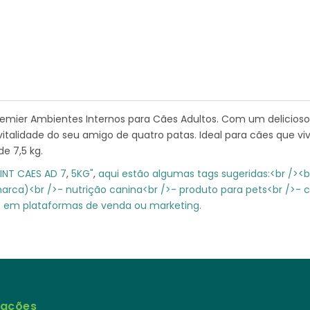
mier Ambientes Internos para Cães Adultos. Com um delicioso 
italidade do seu amigo de quatro patas. Ideal para cães que 
e 7,5 kg.
INT CAES AD 7
,
5KG"
,
aqui estão algumas tags sugeridas:<br /><
marca)<br />- nutrição canina<br />- produto para pets<br />-
o em plataformas de venda ou marketing.
mações