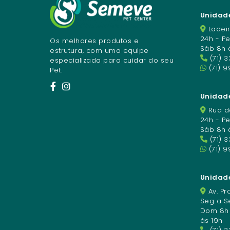
Unidade
Ladeir
24h - P
Os melhores produtos e
Sáb 8h 
estrutura, com uma equipe
(71) 
especializada para cuidar do seu
(71) 9
Pet.
Unidade
Rua da
24h - P
Sáb 8h 
(71) 
(71) 
Unidad
Av. Pro
Seg a Se
Dom 8h à
às 19h