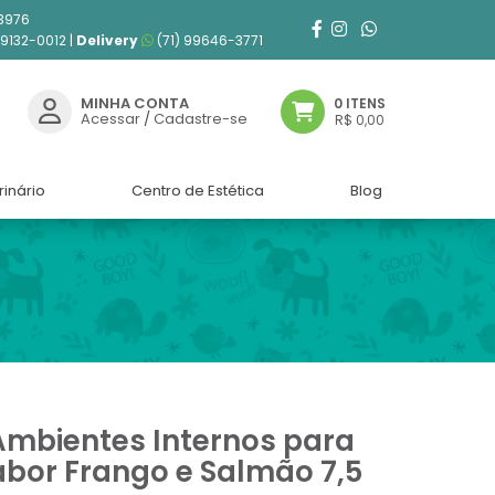
3976
99132-0012 |
Delivery
(71) 99646-3771
MINHA CONTA
0 ITENS
Acessar
/
Cadastre-se
R$ 0,00
rinário
Centro de Estética
Blog
Ambientes Internos para
bor Frango e Salmão 7,5