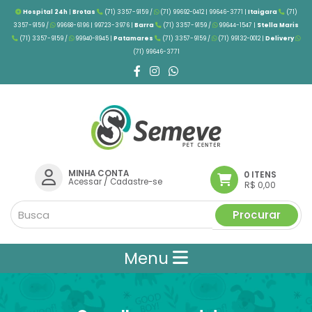
Hospital 24h
|
Brotas
(71) 3357-9159 /
(71) 99692-0412 | 99646-3771 |
Itaigara
(71)
3357-9159 /
99668-6196 | 99723-3976
|
Barra
(71) 3357-9159 /
99644-1547 |
Stella Maris
(71) 3357-9159 /
99940-8945 |
Patamares
(71) 3357-9159 /
(71) 99132-0012 |
Delivery
(71) 99646-3771
MINHA CONTA
0 ITENS
Acessar
/
Cadastre-se
R$ 0,00
Procurar
Menu