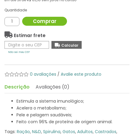
Em até
3x
de
R$ 63,18
sem juros no cartão
Quantidade
Comprar
Estimar frete
Não sei meu CEP
0 avaliações
/
Avalie este produto
Descrição
Avaliações (0)
Estimula a sistema imunológico;
Acelera o metabolismo;
Pele e pelagem saudáveis;
Feito com 96% de proteína de origem animal.
Tags:
Ração
,
N&D
,
Spirulina
,
Gatos
,
Adultos
,
Castrados
,