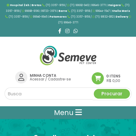
Hospital 24h
|
Brotas
(71) 3357-9159 /
(71) 99692-0412 | 99646-3771 |
Itaigara
(71)
3357-9159 /
99668-6196 | 99723-3976
|
Barra
(71) 3357-9159 /
99644-1547 |
Stella Maris
(71) 3357-9159 /
99940-8945 |
Patamares
(71) 3357-9159 /
(71) 99132-0012 |
Delivery
(71) 99646-3771
MINHA CONTA
0 ITENS
Acessar
/
Cadastre-se
R$ 0,00
Procurar
Menu