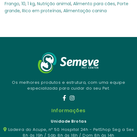
Frango
,
10
,
1 kg
,
Nutrição animal
,
Alimento para cães
,
Porte
grande
,
Rico em proteínas
,
Alimentação canina
Os melhores produtos e estrutura, com uma equipe
especializada para cuidar do seu Pet.
Informações
Unidade Brotas
Ladeira do Acupe, nº 50. Hospital 24h - PetShop Seg a Sex
8h às 19h / Sáb 8h às 18h / Dom 8h às 14h