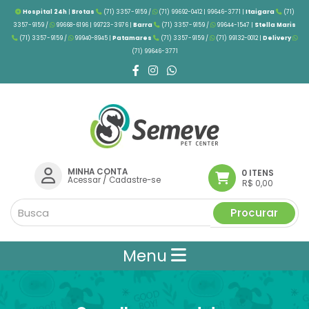
Hospital 24h
|
Brotas
(71) 3357-9159 /
(71) 99692-0412 | 99646-3771 |
Itaigara
(71)
3357-9159 /
99668-6196 | 99723-3976
|
Barra
(71) 3357-9159 /
99644-1547 |
Stella Maris
(71) 3357-9159 /
99940-8945 |
Patamares
(71) 3357-9159 /
(71) 99132-0012 |
Delivery
(71) 99646-3771
MINHA CONTA
0 ITENS
Acessar
/
Cadastre-se
R$ 0,00
Procurar
Menu