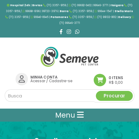
Hospital 24h
|
Brotas
(71) 3357-9159 /
(71) 99692-0412 | 99646-3771 |
Itaigara
(71)
3357-9159 /
99668-6196 | 99723-3976
|
Barra
(71) 3357-9159 /
99644-1547 |
Stella Maris
(71) 3357-9159 /
99940-8945 |
Patamares
(71) 3357-9159 /
(71) 99132-0012 |
Delivery
(71) 99646-3771
MINHA CONTA
0 ITENS
Acessar
/
Cadastre-se
R$ 0,00
Procurar
Menu