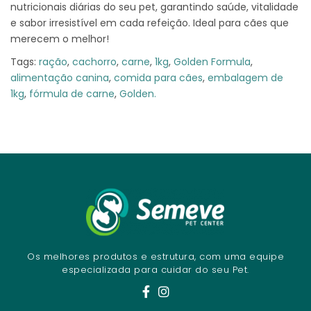
nutricionais diárias do seu pet, garantindo saúde, vitalidade
e sabor irresistível em cada refeição. Ideal para cães que
merecem o melhor!
Tags:
ração
,
cachorro
,
carne
,
1kg
,
Golden Formula
,
alimentação canina
,
comida para cães
,
embalagem de
1kg
,
fórmula de carne
,
Golden.
Os melhores produtos e estrutura, com uma equipe
especializada para cuidar do seu Pet.