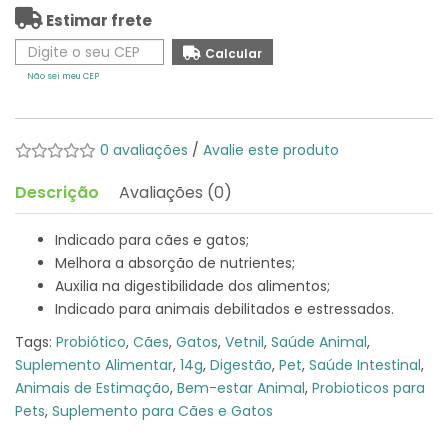
Estimar frete
Não sei meu CEP
0 avaliações
/
Avalie este produto
Descrição
Avaliações (0)
Indicado para cães e gatos;
Melhora a absorção de nutrientes;
Auxilia na digestibilidade dos alimentos;
Indicado para animais debilitados e estressados.
Tags:
Probiótico
,
Cães
,
Gatos
,
Vetnil
,
Saúde Animal
,
Suplemento Alimentar
,
14g
,
Digestão
,
Pet
,
Saúde Intestinal
,
Animais de Estimação
,
Bem-estar Animal
,
Probioticos para
Pets
,
Suplemento para Cães e Gatos