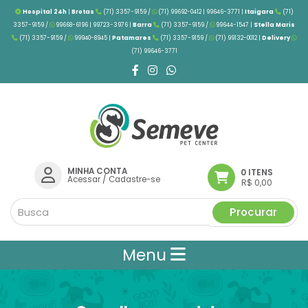
Hospital 24h
|
Brotas
(71) 3357-9159 /
(71) 99692-0412 | 99646-3771 |
Itaigara
(71)
3357-9159 /
99668-6196 | 99723-3976
|
Barra
(71) 3357-9159 /
99644-1547 |
Stella Maris
(71) 3357-9159 /
99940-8945 |
Patamares
(71) 3357-9159 /
(71) 99132-0012 |
Delivery
(71) 99646-3771
MINHA CONTA
0 ITENS
Acessar
/
Cadastre-se
R$ 0,00
Procurar
Menu