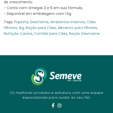
de crescimento;
- Conta com ômegas 3 e 6 em sua fórmula,
- Disponível em embalagem com 1 kg.
Tags:
Papinha
,
Desmame
,
Ambientes Internos
,
Cães
Filhotes
,
1kg
,
Ração para Cães
,
Alimento para Filhotes
,
Nutrição Canina
,
Comida para Cães
,
Ração Desmame
Os melhores produtos e estrutura, com uma equipe
especializada para cuidar do seu Pet.