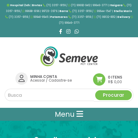
Hospital 24h
|
Brotas
(71) 3357-9159 /
(71) 99692-0412 | 99646-3771 |
Itaigara
(71)
3357-9159 /
99668-6196 | 99723-3976
|
Barra
(71) 3357-9159 /
99644-1547 |
Stella Maris
(71) 3357-9159 /
99940-8945 |
Patamares
(71) 3357-9159 /
(71) 99132-0012 |
Delivery
(71) 99646-3771
MINHA CONTA
0 ITENS
Acessar
/
Cadastre-se
R$ 0,00
Procurar
Menu