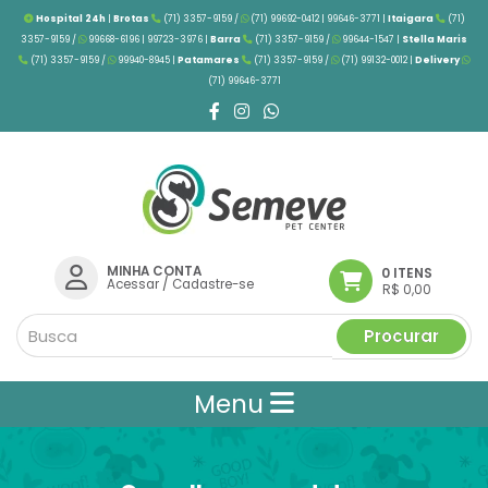
Hospital 24h
|
Brotas
(71) 3357-9159 /
(71) 99692-0412 | 99646-3771 |
Itaigara
(71)
3357-9159 /
99668-6196 | 99723-3976
|
Barra
(71) 3357-9159 /
99644-1547 |
Stella Maris
(71) 3357-9159 /
99940-8945 |
Patamares
(71) 3357-9159 /
(71) 99132-0012 |
Delivery
(71) 99646-3771
MINHA CONTA
0 ITENS
Acessar
/
Cadastre-se
R$ 0,00
Procurar
Menu