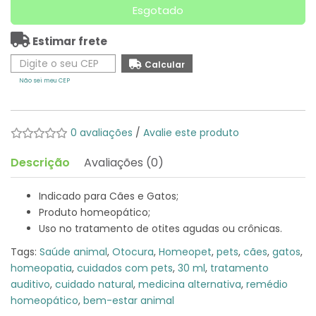
Esgotado
Estimar frete
Não sei meu CEP
0 avaliações
/
Avalie este produto
Descrição
Avaliações (0)
Indicado para Cães e Gatos;
Produto homeopático;
Uso no tratamento de otites agudas ou crônicas.
Tags:
Saúde animal
,
Otocura
,
Homeopet
,
pets
,
cães
,
gatos
,
homeopatia
,
cuidados com pets
,
30 ml
,
tratamento
auditivo
,
cuidado natural
,
medicina alternativa
,
remédio
homeopático
,
bem-estar animal