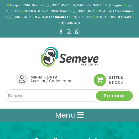
Hospital 24h
|
Brotas
(71) 3357-9159 /
(71) 99692-0412 | 99646-3771 |
Itaigara
(71)
3357-9159 /
99668-6196 | 99723-3976
|
Barra
(71) 3357-9159 /
99644-1547 |
Stella Maris
(71) 3357-9159 /
99940-8945 |
Patamares
(71) 3357-9159 /
(71) 99132-0012 |
Delivery
(71) 99646-3771
MINHA CONTA
0 ITENS
Acessar
/
Cadastre-se
R$ 0,00
Procurar
Menu