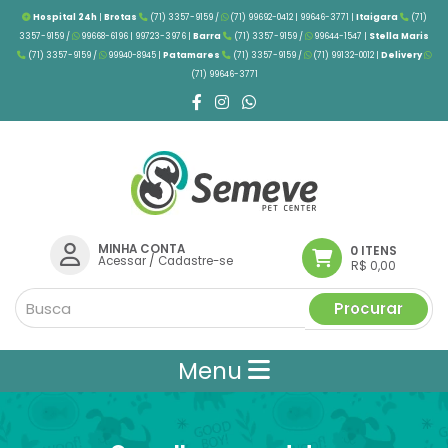
Hospital 24h
|
Brotas
(71) 3357-9159 /
(71) 99692-0412 | 99646-3771 |
Itaigara
(71)
3357-9159 /
99668-6196 | 99723-3976
|
Barra
(71) 3357-9159 /
99644-1547 |
Stella Maris
(71) 3357-9159 /
99940-8945 |
Patamares
(71) 3357-9159 /
(71) 99132-0012 |
Delivery
(71) 99646-3771
MINHA CONTA
0 ITENS
Acessar
/
Cadastre-se
R$ 0,00
Procurar
Menu