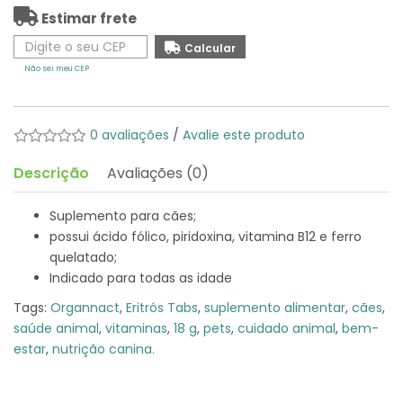
Estimar frete
Não sei meu CEP
0 avaliações
/
Avalie este produto
Descrição
Avaliações (0)
Suplemento para cães;
possui ácido fólico, piridoxina, vitamina B12 e ferro
quelatado;
Indicado para todas as idade
Tags:
Organnact
,
Eritrós Tabs
,
suplemento alimentar
,
cães
,
saúde animal
,
vitaminas
,
18 g
,
pets
,
cuidado animal
,
bem-
estar
,
nutrição canina.