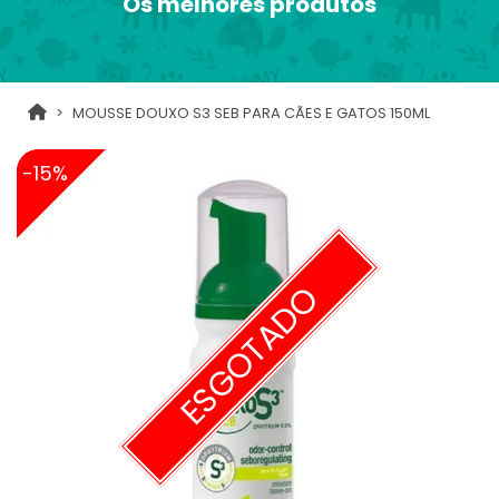
Os melhores produtos
MOUSSE DOUXO S3 SEB PARA CÃES E GATOS 150ML
-15%
ESGOTADO