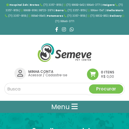
Hospital 24h
|
Brotas
(71) 3357-9159 /
(71) 99692-0412 | 99646-3771 |
Itaigara
(71)
3357-9159 /
99668-6196 | 99723-3976
|
Barra
(71) 3357-9159 /
99644-1547 |
Stella Maris
(71) 3357-9159 /
99940-8945 |
Patamares
(71) 3357-9159 /
(71) 99132-0012 |
Delivery
(71) 99646-3771
MINHA CONTA
0 ITENS
Acessar
/
Cadastre-se
R$ 0,00
Procurar
Menu