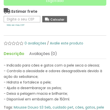
Esgotado
Estimar frete
Não sei meu CEP
0 avaliações
/
Avalie este produto
Descrição
Avaliações (0)
- Indicado para cães e gatos com a pele seca a oleosa;
- Controla a oleosidade e odores desagradáveis devido à
ação do seboliance;
- Hidrata e fortalece a pele;
- Ajuda a desembaraçar os pelos;
- Deixa a pelagem macia e brilhante;
- Disponível em embalagem de 150ml.
Tags:
Mousse Douxo S3 Seb
,
cuidado pet
,
cães
,
gatos
,
pele