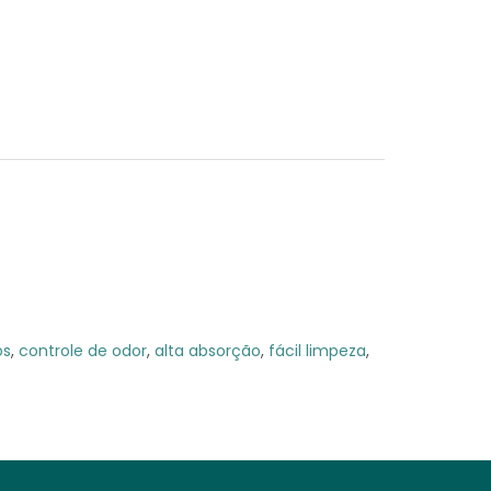
os
,
controle de odor
,
alta absorção
,
fácil limpeza
,