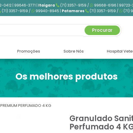
2-0412 | 99646-3771 |
Itaigara
(71) 3357-9159 /
99668-6196 | 99723-
(71) 3357-9159 /
99940-8945 |
Patamares
(71) 3357-9159 /
(71) 
Procurar
Promoções
Sobre Nós
Hospital Vete
Os melhores produtos
 PREMIUM PERFUMADO 4 KG
Granulado Sanit
Perfumado 4 K