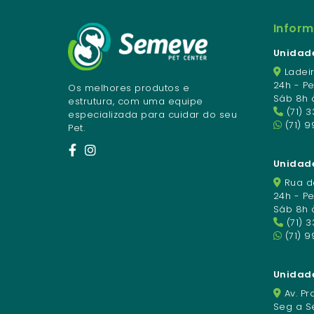
Infor
Unidade
Ladeir
24h - P
Os melhores produtos e
Sáb 8h 
estrutura, com uma equipe
(71) 
especializada para cuidar do seu
(71) 9
Pet.
Unidade
Rua da
24h - P
Sáb 8h 
(71) 
(71) 
Unidad
Av. Pro
Seg a Se