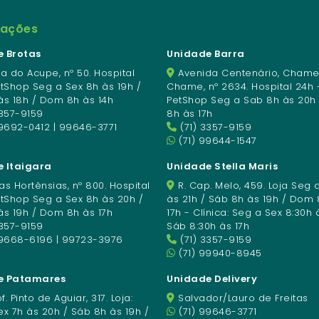
mações
 Brotas
Unidade Barra
a do Acupe, nº 50. Hospital
Avenida Centenário, Chame
etShop Seg a Sex 8h às 19h /
Chame, nº 2634. Hospital 24h 
às 18h / Dom 8h às 14h
PetShop Seg a Sab 8h às 20h
3357-9159
8h às 17h
9692-0412 | 99646-3771
(71) 3357-9159
(71) 99644-1547
 Itaigara
Unidade Stella Maris
s Hortênsias, nº 800. Hospital
R. Cap. Melo, 459. Loja Seg 
etShop Seg a Sex 8h às 20h /
às 21h / Sáb 8h às 19h / Dom 
às 19h / Dom 8h às 17h
17h - Clínica: Seg a Sex 8:30h 
3357-9159
Sáb 8:30h às 17h
99668-6196 | 99723-3976
(71) 3357-9159
(71) 99940-8945
e Patamares
Unidade Delivery
f. Pinto de Aguiar, 317. Loja:
Salvador/Lauro de Freitas
x 7h às 20h / Sáb 8h às 19h /
(71) 99646-3771