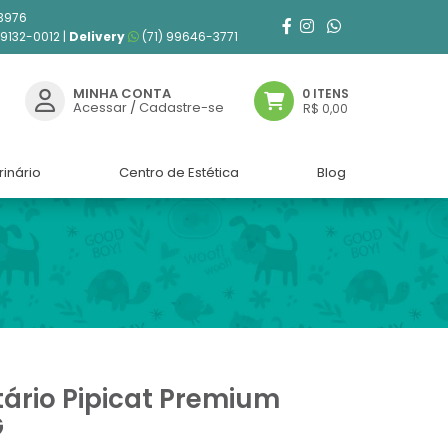
3976
99132-0012 |
Delivery
(71) 99646-3771
MINHA CONTA
0 ITENS
Acessar
/
Cadastre-se
R$ 0,00
rinário
Centro de Estética
Blog
ário Pipicat Premium
G