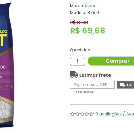
Marca:
Kelco
Modelo: 879.0
R$ 81,98
R$ 69,68
Quantidade
Comprar
Estimar frete
Não sei meu CEP
0 avaliações
/
Ava