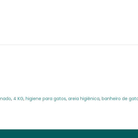
umado
,
4 KG
,
higiene para gatos
,
areia higiênica
,
banheiro de gat