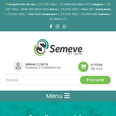
Hospital 24h
|
Brotas
(71) 3357-9159 /
(71) 99692-0412 | 99646-3771 |
Itaigara
(71)
3357-9159 /
99668-6196 | 99723-3976
|
Barra
(71) 3357-9159 /
99644-1547 |
Stella Maris
(71) 3357-9159 /
99940-8945 |
Patamares
(71) 3357-9159 /
(71) 99132-0012 |
Delivery
(71) 99646-3771
MINHA CONTA
0 ITENS
Acessar
/
Cadastre-se
R$ 0,00
Procurar
Menu