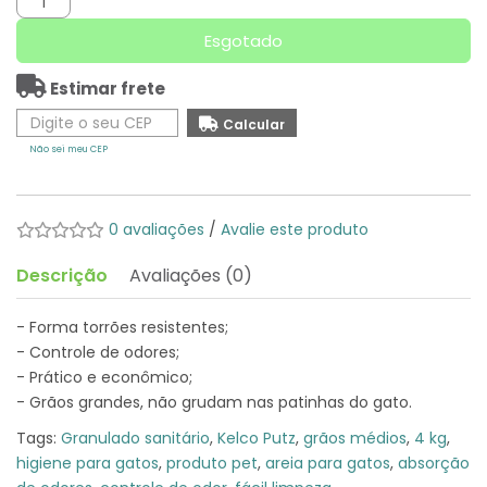
Esgotado
Estimar frete
Não sei meu CEP
0 avaliações
/
Avalie este produto
Descrição
Avaliações (0)
- Forma torrões resistentes;
- Controle de odores;
- Prático e econômico;
- Grãos grandes, não grudam nas patinhas do gato.
Tags:
Granulado sanitário
,
Kelco Putz
,
grãos médios
,
4 kg
,
higiene para gatos
,
produto pet
,
areia para gatos
,
absorção