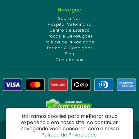
Navegue
Sobre Nós
Hospital Veterinário
Centro de Estética
Trocas e Devoluções
Política de Privacidade
Termos & Condições
Blog
Contate-nos
Utilizamos cookies para melhorar a sua
experiência em nosso site.
Ao continuar
navegando você concorda com a nossa
Dog Charme Center Comércio e Serviços Veterinários Ltda - CNPJ:
Política de Privacidade
.
34.261.271/0001-12