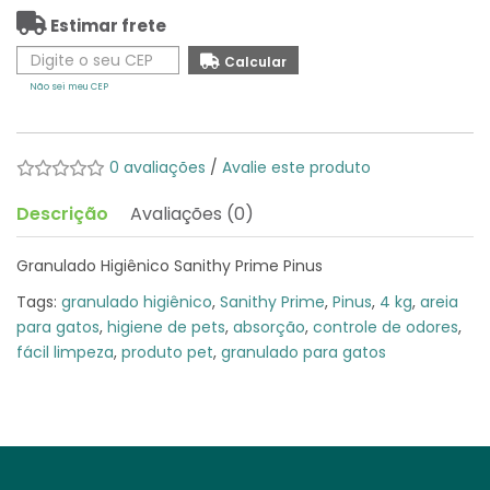
Estimar frete
Não sei meu CEP
0 avaliações
/
Avalie este produto
Descrição
Avaliações (0)
Granulado Higiênico Sanithy Prime Pinus
Tags:
granulado higiênico
,
Sanithy Prime
,
Pinus
,
4 kg
,
areia
para gatos
,
higiene de pets
,
absorção
,
controle de odores
,
fácil limpeza
,
produto pet
,
granulado para gatos