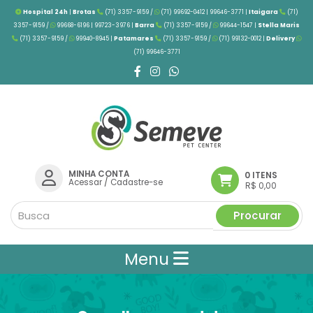
Hospital 24h
|
Brotas
(71) 3357-9159 /
(71) 99692-0412 | 99646-3771 |
Itaigara
(71)
3357-9159 /
99668-6196 | 99723-3976
|
Barra
(71) 3357-9159 /
99644-1547 |
Stella Maris
(71) 3357-9159 /
99940-8945 |
Patamares
(71) 3357-9159 /
(71) 99132-0012 |
Delivery
(71) 99646-3771
MINHA CONTA
0 ITENS
Acessar
/
Cadastre-se
R$ 0,00
Procurar
Menu