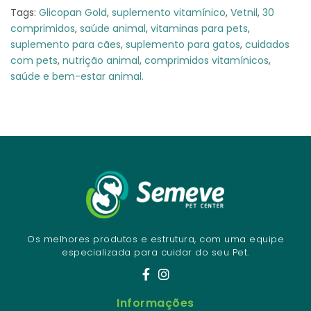
Tags:
Glicopan Gold
,
suplemento vitamínico
,
Vetnil
,
30
comprimidos
,
saúde animal
,
vitaminas para pets
,
suplemento para cães
,
suplemento para gatos
,
cuidados
com pets
,
nutrição animal
,
comprimidos vitamínicos
,
saúde e bem-estar animal.
Os melhores produtos e estrutura, com uma equipe
especializada para cuidar do seu Pet.
Informações