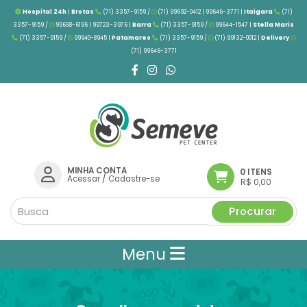
Hospital 24h
|
Brotas
(71) 3357-9159 /
(71) 99692-0412 | 99646-3771 |
Itaigara
(71)
3357-9159 /
99668-6196 | 99723-3976
|
Barra
(71) 3357-9159 /
99644-1547 |
Stella Maris
(71) 3357-9159 /
99940-8945 |
Patamares
(71) 3357-9159 /
(71) 99132-0012 |
Delivery
(71) 99646-3771
MINHA CONTA
0 ITENS
Acessar
/
Cadastre-se
R$ 0,00
Procurar
Menu