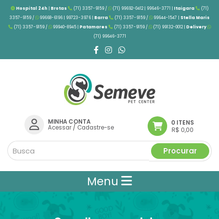
Hospital 24h
|
Brotas
(71) 3357-9159 /
(71) 99692-0412 | 99646-3771 |
Itaigara
(71)
3357-9159 /
99668-6196 | 99723-3976
|
Barra
(71) 3357-9159 /
99644-1547 |
Stella Maris
(71) 3357-9159 /
99940-8945 |
Patamares
(71) 3357-9159 /
(71) 99132-0012 |
Delivery
(71) 99646-3771
MINHA CONTA
0 ITENS
Acessar
/
Cadastre-se
R$ 0,00
Procurar
Menu