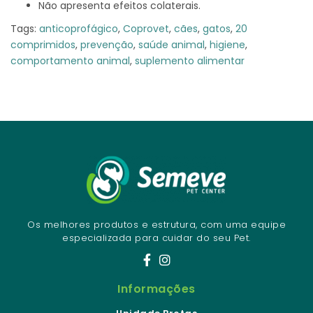
Não apresenta efeitos colaterais.
Tags:
anticoprofágico
,
Coprovet
,
cães
,
gatos
,
20
comprimidos
,
prevenção
,
saúde animal
,
higiene
,
comportamento animal
,
suplemento alimentar
Os melhores produtos e estrutura, com uma equipe
especializada para cuidar do seu Pet.
Informações