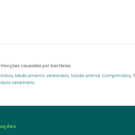
nfecções causadas por bactérias.
,
Gatos
,
Medicamento veterinário
,
Saúde animal
,
Comprimidos
,
T
ácia veterinária
mações