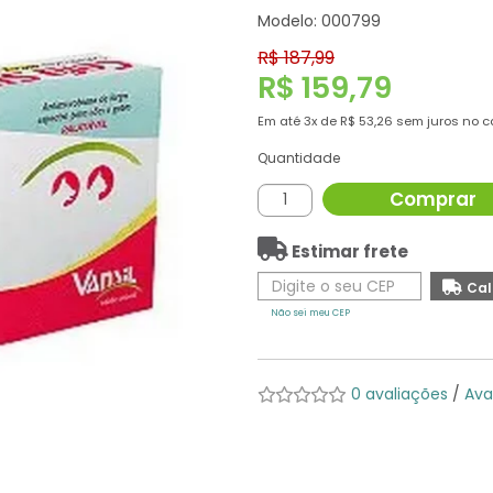
Modelo: 000799
R$ 187,99
R$ 159,79
Em até
3x
de
R$ 53,26
sem juros no c
Quantidade
Comprar
Estimar frete
Não sei meu CEP
0 avaliações
/
Ava