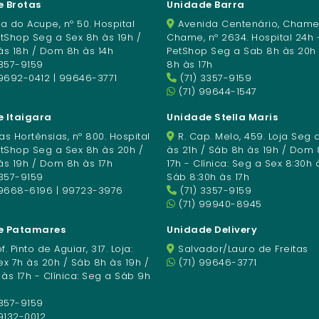
 Brotas
Unidade Barra
a do Acupe, nº 50. Hospital
Avenida Centenário, Chame
etShop Seg a Sex 8h às 19h /
Chame, nº 2634. Hospital 24h 
às 18h / Dom 8h às 14h
PetShop Seg a Sab 8h às 20h
3357-9159
8h às 17h
9692-0412 | 99646-3771
(71) 3357-9159
(71) 99644-1547
 Itaigara
Unidade Stella Maris
s Hortênsias, nº 800. Hospital
R. Cap. Melo, 459. Loja Seg 
etShop Seg a Sex 8h às 20h /
às 21h / Sáb 8h às 19h / Dom 
às 19h / Dom 8h às 17h
17h - Clínica: Seg a Sex 8:30h 
3357-9159
Sáb 8:30h às 17h
99668-6196 | 99723-3976
(71) 3357-9159
(71) 99940-8945
e Patamares
Unidade Delivery
f. Pinto de Aguiar, 317. Loja:
Salvador/Lauro de Freitas
x 7h às 20h / Sáb 8h às 19h /
(71) 99646-3771
s 17h - Clínica: Seg a Sáb 9h
3357-9159
9132-0012