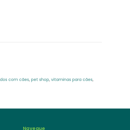
ados com cães
,
pet shop
,
vitaminas para cães
,
Navegue