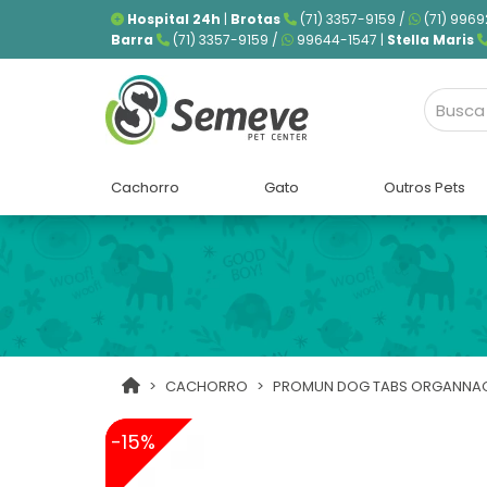
Hospital 24h
|
Brotas
(71) 3357-9159 /
(71) 9969
Barra
(71) 3357-9159 /
99644-1547 |
Stella Maris
Cachorro
Gato
Outros Pets
CACHORRO
PROMUN DOG TABS ORGANNACT
-15%