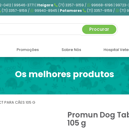
2-0412 | 99646-3771 |
Itaigara
(71) 3357-9159 /
99668-6196 | 99723-
(71) 3357-9159 /
99940-8945 |
Patamares
(71) 3357-9159 /
(71) 
Procurar
Promoções
Sobre Nós
Hospital Vete
Os melhores produtos
 PARA CÃES 105 G
Promun Dog Ta
105 g