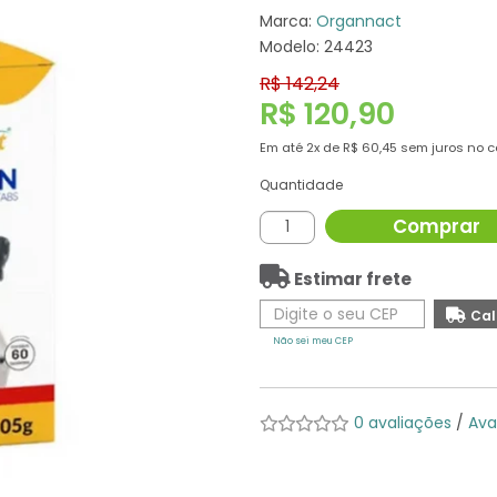
Marca:
Organnact
Modelo: 24423
R$ 142,24
R$ 120,90
Em até
2x
de
R$ 60,45
sem juros no c
Quantidade
Comprar
Estimar frete
Não sei meu CEP
0 avaliações
/
Ava