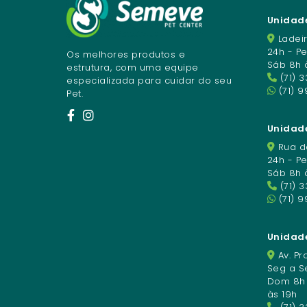
Unidade
Ladeir
24h - P
Os melhores produtos e
Sáb 8h 
estrutura, com uma equipe
(71) 
especializada para cuidar do seu
(71) 9
Pet.
Unidade
Rua da
24h - P
Sáb 8h 
(71) 
(71) 
Unidad
Av. Pro
Seg a Se
Dom 8h à
às 19h