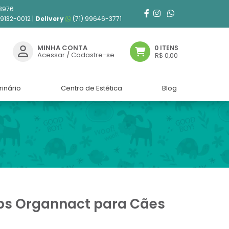
3976
99132-0012 |
Delivery
(71) 99646-3771
MINHA CONTA
0 ITENS
Acessar
/
Cadastre-se
R$ 0,00
rinário
Centro de Estética
Blog
bs Organnact para Cães