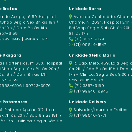
 Brotas
Unidade Barra
a do Acupe, nº 50. Hospital
Avenida Centenário, Chame
etShop Seg a Sex 8h às 19h /
Chame, nº 2634. Hospital 24h 
às 18h / Dom 8h às 14h
PetShop Seg a Sab 8h às 20h
3357-9159
8h às 17h
9692-0412 | 99646-3771
(71) 3357-9159
(71) 99644-1547
 Itaigara
Unidade Stella Maris
s Hortênsias, nº 800. Hospital
R. Cap. Melo, 459. Loja Seg 
etShop Seg a Sex 8h às 20h /
às 21h / Sáb 8h às 19h / Dom 
às 19h / Dom 8h às 17h
17h - Clínica: Seg a Sex 8:30h 
3357-9159
Sáb 8:30h às 17h
99668-6196 | 99723-3976
(71) 3357-9159
(71) 99940-8945
e Patamares
Unidade Delivery
f. Pinto de Aguiar, 317. Loja:
Salvador/Lauro de Freitas
x 7h às 20h / Sáb 8h às 19h /
(71) 99646-3771
s 17h - Clínica: Seg a Sáb 9h