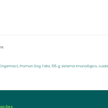
os;
Organnact
,
Promun Dog Tabs
,
105 g
,
sistema imunológico
,
cuid
mações