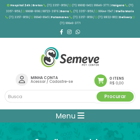
Hospital 24h
|
Brotas
(71) 3357-9159 /
(71) 99692-0412 | 99646-3771 |
Itaigara
(71)
3357-9159 /
99668-6196 | 99723-3976
|
Barra
(71) 3357-9159 /
99644-1547 |
Stella Maris
(71) 3357-9159 /
99940-8945 |
Patamares
(71) 3357-9159 /
(71) 99132-0012 |
Delivery
(71) 99646-3771
MINHA CONTA
0 ITENS
Acessar
/
Cadastre-se
R$ 0,00
Procurar
Menu