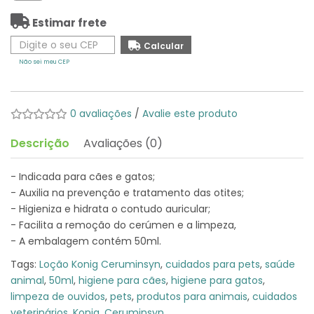
Estimar frete
Não sei meu CEP
0 avaliações
/
Avalie este produto
Descrição
Avaliações (0)
- Indicada para cães e gatos;
- Auxilia na prevenção e tratamento das otites;
- Higieniza e hidrata o contudo auricular;
- Facilita a remoção do cerúmen e a limpeza,
- A embalagem contém 50ml.
Tags:
Loção Konig Ceruminsyn
,
cuidados para pets
,
saúde
animal
,
50ml
,
higiene para cães
,
higiene para gatos
,
limpeza de ouvidos
,
pets
,
produtos para animais
,
cuidados
veterinários
,
Konig
,
Ceruminsyn