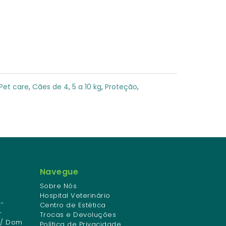
Pet care
,
Cães de 4
,
5 a 10 kg
,
Proteção
,
Navegue
Sobre Nós
Hospital Veterinário
-
Centro de Estética
-
Trocas e Devoluções
 / Dom
Política de Privacidade