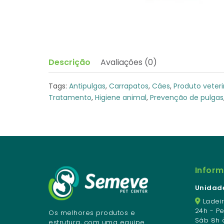
Descrição
Avaliações (0)
Tags:
Antipulgas
,
Carrapatos
,
Cães
,
Produto veteri
Tratamento
,
Higiene animal
,
Prevenção de pulgas
Infor
Unidade
Ladeir
24h - P
Os melhores produtos e
Sáb 8h 
estrutura, com uma equipe