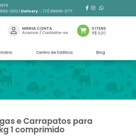
3976
99132-0012 |
Delivery
(71) 99646-3771
MINHA CONTA
0 ITENS
Acessar
/
Cadastre-se
R$ 0,00
rinário
Centro de Estética
Blog
lgas e Carrapatos para
0kg 1 comprimido