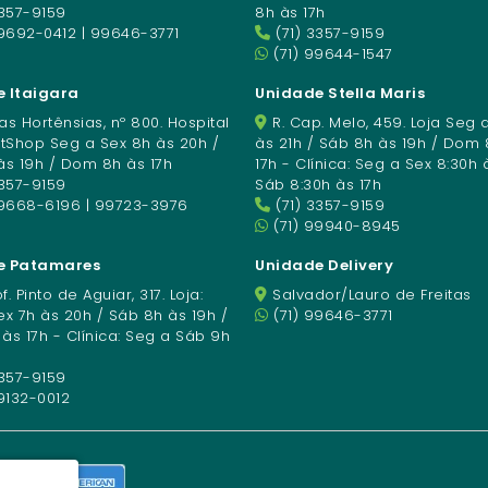
3357-9159
8h às 17h
9692-0412 | 99646-3771
(71) 3357-9159
(71) 99644-1547
 Itaigara
Unidade Stella Maris
s Hortênsias, nº 800. Hospital
R. Cap. Melo, 459. Loja Seg 
etShop Seg a Sex 8h às 20h /
às 21h / Sáb 8h às 19h / Dom 
às 19h / Dom 8h às 17h
17h - Clínica: Seg a Sex 8:30h 
3357-9159
Sáb 8:30h às 17h
99668-6196 | 99723-3976
(71) 3357-9159
(71) 99940-8945
e Patamares
Unidade Delivery
f. Pinto de Aguiar, 317. Loja:
Salvador/Lauro de Freitas
x 7h às 20h / Sáb 8h às 19h /
(71) 99646-3771
s 17h - Clínica: Seg a Sáb 9h
3357-9159
9132-0012