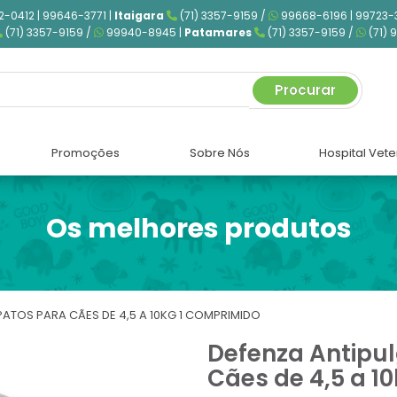
2-0412 | 99646-3771 |
Itaigara
(71) 3357-9159 /
99668-6196 | 99723-
(71) 3357-9159 /
99940-8945 |
Patamares
(71) 3357-9159 /
(71) 
Procurar
Promoções
Sobre Nós
Hospital Vete
Os melhores produtos
ATOS PARA CÃES DE 4,5 A 10KG 1 COMPRIMIDO
Defenza Antipu
Cães de 4,5 a 1