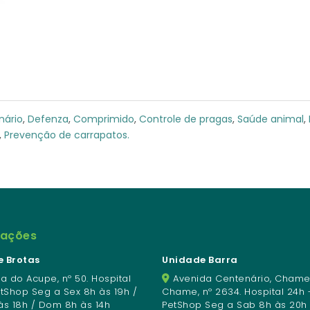
nário
,
Defenza
,
Comprimido
,
Controle de pragas
,
Saúde animal
,
,
Prevenção de carrapatos.
mações
 Brotas
Unidade Barra
a do Acupe, nº 50. Hospital
Avenida Centenário, Chame
etShop Seg a Sex 8h às 19h /
Chame, nº 2634. Hospital 24h 
às 18h / Dom 8h às 14h
PetShop Seg a Sab 8h às 20h