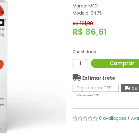
Marca:
MSD
Modelo: 9475
R$ 101,90
R$ 86,61
Quantidade
Comprar
Estimar frete
Não sei meu CEP
0 avaliações
/
Ava