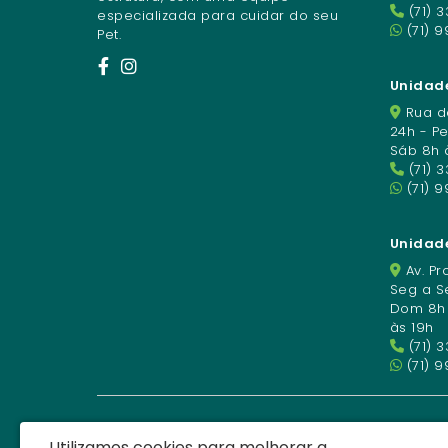
(71) 
especializada para cuidar do seu
(71) 9
Pet.
Unidade
Rua da
24h - P
Sáb 8h 
(71) 
(71) 
Unidad
Av. Pro
Seg a Se
Dom 8h à
às 19h
(71) 
(71) 9
Utilizamos cookies para melhorar a