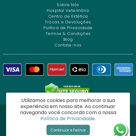
Sobre Nós
Hospital Veterinário
Centro de Estética
Trocas e Devoluções
Política de Privacidade
Termos & Condições
Blog
Contate-nos
Utilizamos cookies para melhorar a sua
experiência em nosso site.
Ao continuar
navegando você concorda com a nossa
Dog Charme Center Comércio e Serviços Veterinários Ltda - CNPJ:
Política de Privacidade
.
34.261.271/0001-12
Ladeira do Acupe, 50 - Acupe - Salvador / BA - CEP: 40290-160
Continuar e Fechar
Semeve © 2026