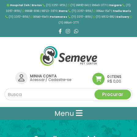
Hospital 24h
|
Brotas
(71) 3357-9159 /
(71) 99692-0412 | 99646-3771 |
Itaigara
(71)
3357-9159 /
99668-6196 | 99723-3976
|
Barra
(71) 3357-9159 /
99644-1547 |
Stella Maris
(71) 3357-9159 /
99940-8945 |
Patamares
(71) 3357-9159 /
(71) 99132-0012 |
Delivery
(71) 99646-3771
MINHA CONTA
0 ITENS
Acessar
/
Cadastre-se
R$ 0,00
Procurar
Menu