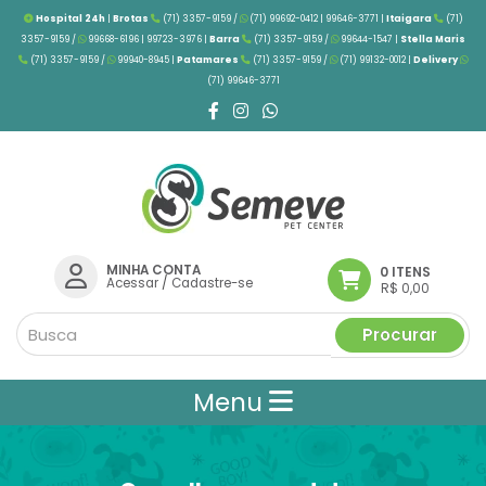
Hospital 24h
|
Brotas
(71) 3357-9159 /
(71) 99692-0412 | 99646-3771 |
Itaigara
(71)
3357-9159 /
99668-6196 | 99723-3976
|
Barra
(71) 3357-9159 /
99644-1547 |
Stella Maris
(71) 3357-9159 /
99940-8945 |
Patamares
(71) 3357-9159 /
(71) 99132-0012 |
Delivery
(71) 99646-3771
MINHA CONTA
0 ITENS
Acessar
/
Cadastre-se
R$ 0,00
Procurar
Menu