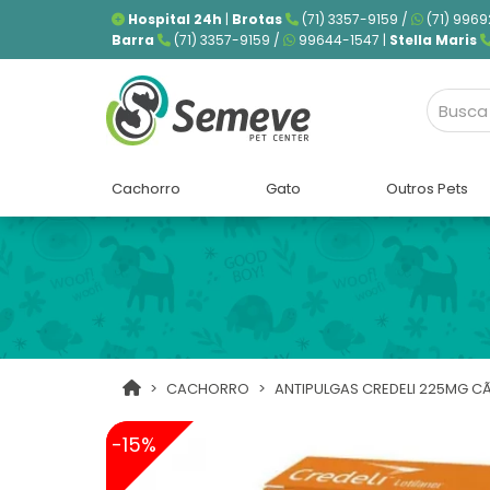
Hospital 24h
|
Brotas
(71) 3357-9159 /
(71) 9969
Barra
(71) 3357-9159 /
99644-1547 |
Stella Maris
Cachorro
Gato
Outros Pets
CACHORRO
ANTIPULGAS CREDELI 225MG CÃ
-15%