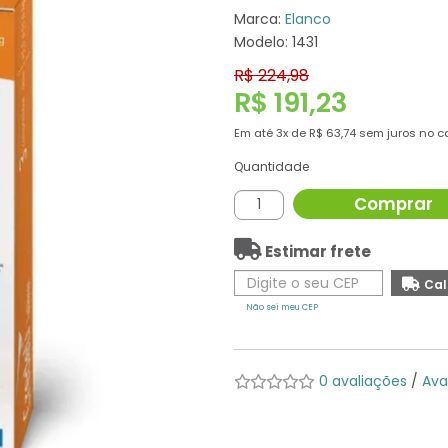
Marca:
Elanco
Modelo: 1431
R$ 224,98
R$ 191,23
Em até
3x
de
R$ 63,74
sem juros no c
Quantidade
Comprar
Estimar frete
Não sei meu CEP
0 avaliações
/
Ava