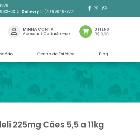
3976
99132-0012 |
Delivery
(71) 99646-3771
MINHA CONTA
0 ITENS
Acessar
/
Cadastre-se
R$ 0,00
rinário
Centro de Estética
Blog
eli 225mg Cães 5,5 a 11kg