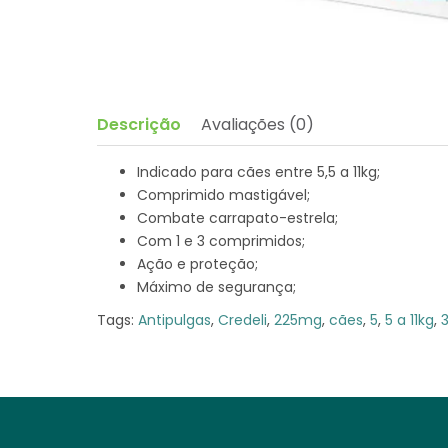
Descrição
Avaliações (0)
Indicado para cães entre 5,5 a 11kg;
Comprimido mastigável;
Combate carrapato-estrela;
Com 1 e 3 comprimidos;
Ação e proteção;
Máximo de segurança;
Tags:
Antipulgas
,
Credeli
,
225mg
,
cães
,
5
,
5 a 11kg
,