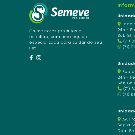
Infor
Unidade
Ladeir
24h - P
Os melhores produtos e
Sáb 8h 
estrutura, com uma equipe
(71) 
especializada para cuidar do seu
(71) 9
Pet.
Unidade
Rua da
24h - P
Sáb 8h 
(71) 
(71) 
Unidad
Av. Pro
Seg a Se
Dom 8h à