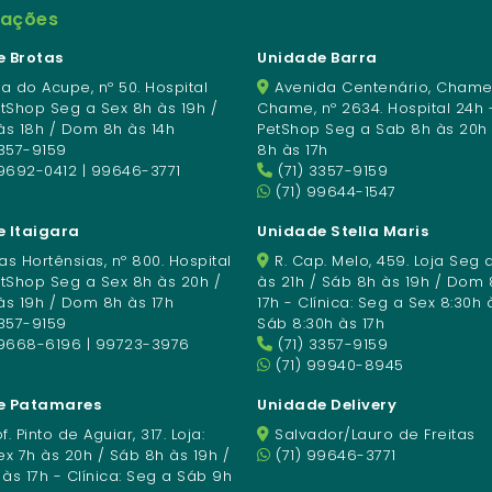
mações
 Brotas
Unidade Barra
a do Acupe, nº 50. Hospital
Avenida Centenário, Chame
etShop Seg a Sex 8h às 19h /
Chame, nº 2634. Hospital 24h 
às 18h / Dom 8h às 14h
PetShop Seg a Sab 8h às 20h
3357-9159
8h às 17h
9692-0412 | 99646-3771
(71) 3357-9159
(71) 99644-1547
 Itaigara
Unidade Stella Maris
s Hortênsias, nº 800. Hospital
R. Cap. Melo, 459. Loja Seg 
etShop Seg a Sex 8h às 20h /
às 21h / Sáb 8h às 19h / Dom 
às 19h / Dom 8h às 17h
17h - Clínica: Seg a Sex 8:30h 
3357-9159
Sáb 8:30h às 17h
99668-6196 | 99723-3976
(71) 3357-9159
(71) 99940-8945
e Patamares
Unidade Delivery
f. Pinto de Aguiar, 317. Loja:
Salvador/Lauro de Freitas
x 7h às 20h / Sáb 8h às 19h /
(71) 99646-3771
s 17h - Clínica: Seg a Sáb 9h