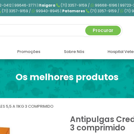
2-0412 | 99646-3771 |
Itaigara
(71) 3357-9159 /
99668-6196 | 99723-
(71) 3357-9159 /
99940-8945 |
Patamares
(71) 3357-9159 /
(71) 
Procurar
Promoções
Sobre Nós
Hospital Vete
Os melhores produtos
ES 5,5 A 11KG 3 COMPRIMIDO
Antipulgas Cred
3 comprimido