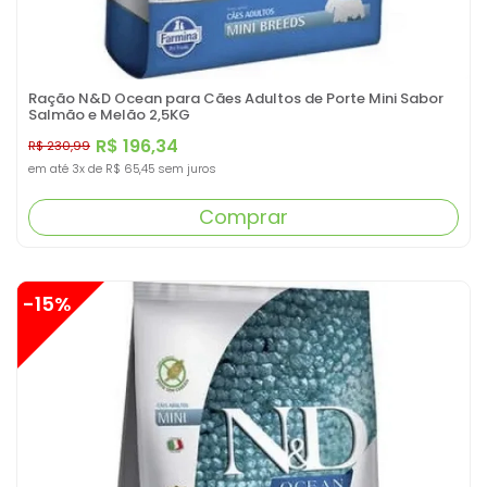
Ração N&D Ocean para Cães Adultos de Porte Mini Sabor
Salmão e Melão 2,5KG
R$ 196,34
R$ 230,99
em até
3x
de
R$ 65,45
sem juros
Comprar
-15%