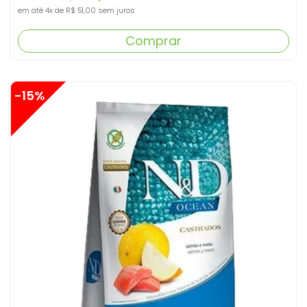
em até
4x
de
R$ 51,00
sem juros
Comprar
-15%