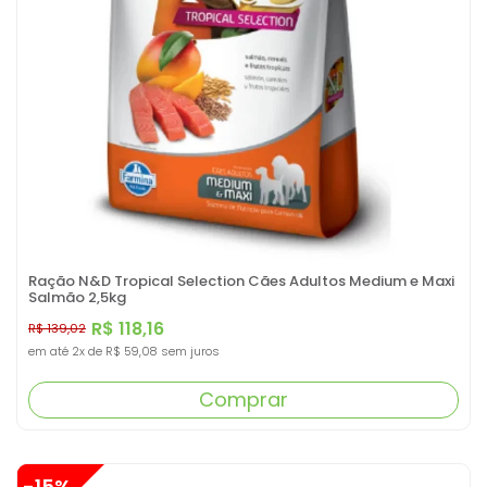
Ração N&D Tropical Selection Cães Adultos Medium e Maxi
Salmão 2,5kg
R$ 118,16
R$ 139,02
em até
2x
de
R$ 59,08
sem juros
Comprar
-15%