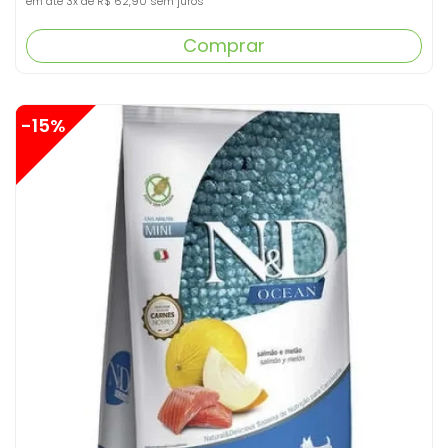
em até
3x
de
R$ 62,90
sem juros
Comprar
-15%