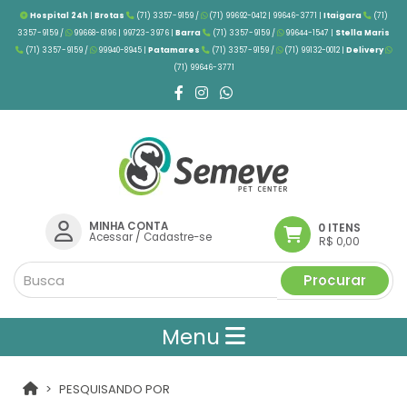
Hospital 24h
|
Brotas
(71) 3357-9159 /
(71) 99692-0412 | 99646-3771 |
Itaigara
(71)
3357-9159 /
99668-6196 | 99723-3976
|
Barra
(71) 3357-9159 /
99644-1547 |
Stella Maris
(71) 3357-9159 /
99940-8945 |
Patamares
(71) 3357-9159 /
(71) 99132-0012 |
Delivery
(71) 99646-3771
MINHA CONTA
0 ITENS
Acessar
/
Cadastre-se
R$ 0,00
Procurar
Menu
PESQUISANDO POR