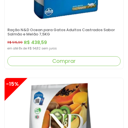
Ração N&D Ocean para Gatos Adultos Castrados Sabor
Salmão e Melão 7,5KG
R$ 438,59
R$ 515,99
em até
8x
de
R$ 54,82
sem juros
Comprar
-15%