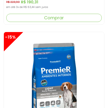
R$ 190,31
R$ 223,90
em até
3x
de
R$ 63,44
sem juros
Comprar
-15%