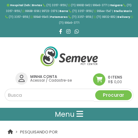
Hospital 24h
|
Brotas
(71) 3357-9159 /
(71) 99692-0412 | 99646-3771 |
Itaigara
(71)
3357-9159 /
99668-6196 | 99723-3976
|
Barra
(71) 3357-9159 /
99644-1547 |
Stella Maris
(71) 3357-9159 /
99940-8945 |
Patamares
(71) 3357-9159 /
(71) 99132-0012 |
Delivery
(71) 99646-3771
MINHA CONTA
0 ITENS
Acessar
/
Cadastre-se
R$ 0,00
Procurar
Menu
PESQUISANDO POR